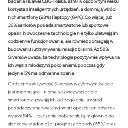
badania Huawei CBG Polska, aż 97% osób w tym wieku
korzysta z inteligentnych urządzeń, a dominują wśród
nich smartfony (93%) i laptopy (84%). Co więcej, już
36% seniorów posiada smartwatche lub sportowe
opaski. Nowoczesne technologie nie tylko ułatwiają im
codzienne funkcjonowanie, ale również pomagają w
budowaniu i utrzymywaniu relacji z bliskimi. Aż 58%
Silversów uważa, że technologia pozytywnie wpływa na
ich więzi z młodszymi pokoleniami, podczas gdy
jedynie 5% ma odmienne zdanie.
Codzienna aktywność Silversów w cyfrowym świecie
jest imponująca – niemal wszyscy właściciele
smartfonów używają ich każdego dnia, a wśród
posiadaczy smartwatchy i smart opasek ten odsetek
wynosi 84%. Urządzenia mobilne służą im głównie do
śledzenia wiadomości i prognozy pogody (65%) oraz