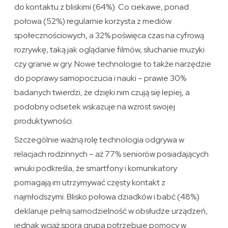
do kontaktu z bliskimi (64%). Co ciekawe, ponad
połowa (52%) regularnie korzysta z mediów
społecznościowych, a 32% poświęca czas na cyfrową
rozrywkę, taką jak oglądanie filmów, słuchanie muzyki
czy granie w gry. Nowe technologie to także narzędzie
do poprawy samopoczucia i nauki – prawie 30%
badanych twierdzi, że dzięki nim czują się lepiej, a
podobny odsetek wskazuje na wzrost swojej
produktywności.
Szczególnie ważną rolę technologia odgrywa w
relacjach rodzinnych – aż 77% seniorów posiadających
wnuki podkreśla, że smartfony i komunikatory
pomagają im utrzymywać częsty kontakt z
najmłodszymi. Blisko połowa dziadków i babć (48%)
deklaruje pełną samodzielność w obsłudze urządzeń,
jednak wciąż spora grupa potrzebuje pomocy w