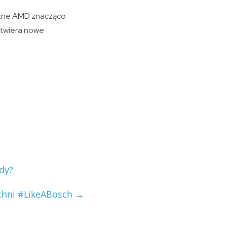
iczne AMD znacząco
 otwiera nowe
ody?
chni #LikeABosch
→