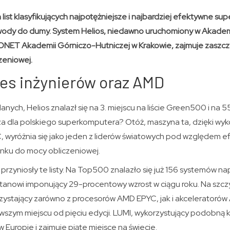
list klasyfikujących najpotężniejsze i najbardziej efektywne s
owody do dumy. System Helios, niedawno uruchomiony w Akade
T Akademii Górniczo-Hutniczej w Krakowie, zajmuje zaszczy
zeniowej.
es inżynierów oraz AMD
ch, Helios znalazł się na 3. miejscu na liście Green500 i na 55.
 dla polskiego superkomputera? Otóż, maszyna ta, dzięki wyko
wyróżnia się jako jeden z liderów światowych pod względem e
nku do mocy obliczeniowej.
o przyniosły te listy. Na Top500 znalazło się już 156 systemów 
anowi imponujący 29-procentowy wzrost w ciągu roku. Na szczyci
rzystający zarówno z procesorów AMD EPYC, jak i akceleratorów 
rwszym miejscu od pięciu edycji. LUMI, wykorzystujący podobną k
w Europie i zajmuje piąte miejsce na świecie.