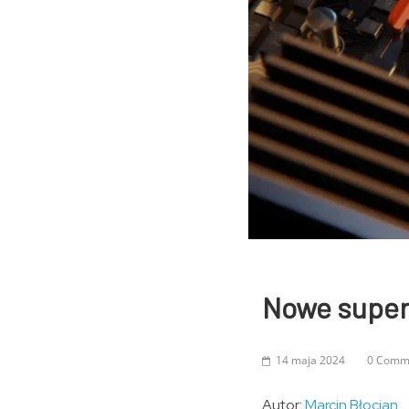
Nowe super
14 maja 2024
0 Comm
Autor:
Marcin Błocian