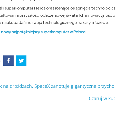
lski superkomputer Helios oraz rosnące osiągnięcia technolog
ztałtowania przyszłości obliczeniowej świata. Ich innowacyjność
e nauki, badań i rozwoju technologicznego na całym świecie.
o nowy najpotężniejszy superkomputer w Polsce!
:
ak na drożdżach. SpaceX zanotuje gigantyczne przych
Czaruj w ku