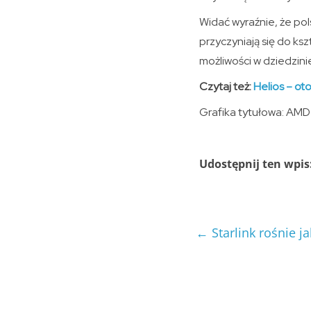
Widać wyraźnie, że po
przyczyniają się do ks
możliwości w dziedzini
Czytaj też:
Helios – ot
Grafika tytułowa: AMD
Udostępnij ten wpis
←
Starlink rośnie j