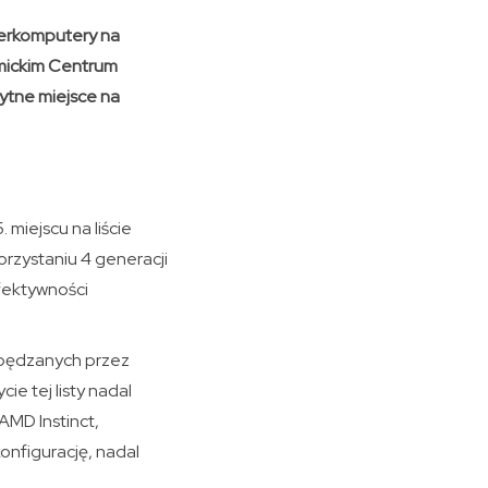
uperkomputery na
mickim Centrum
tne miejsce na
 miejscu na liście
rzystaniu 4 generacji
fektywności
napędzanych przez
e tej listy nadal
AMD Instinct,
onfigurację, nadal