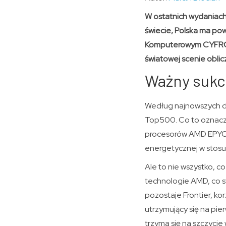
W ostatnich wydaniach 
świecie, Polska ma p
Komputerowym CYFRONE
światowej scenie oblic
Ważny sukc
Według najnowszych dany
Top500. Co to oznacza
procesorów AMD EPYC, 
energetycznej w stosu
Ale to nie wszystko, c
technologie AMD, co st
pozostaje Frontier, ko
utrzymujący się na pie
trzyma się na szczycie 