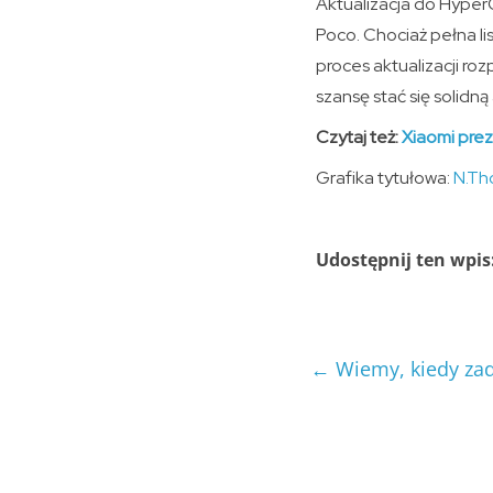
Aktualizacja do Hyper
Poco. Chociaż pełna li
proces aktualizacji ro
szansę stać się solid
Czytaj też:
Xiaomi pre
Grafika tytułowa:
N.Th
Udostępnij ten wpis
←
Wiemy, kiedy zad