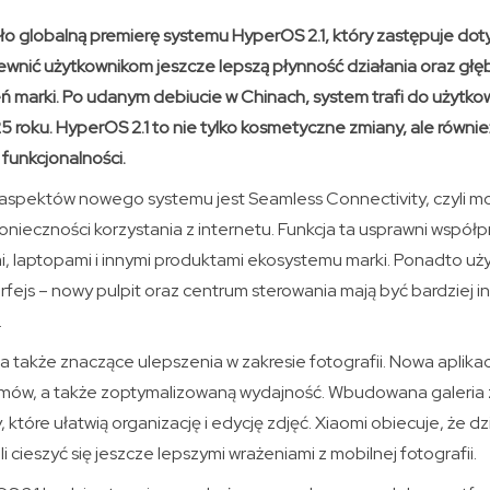
siło globalną premierę systemu HyperOS 2.1, który zastępuje do
wnić użytkownikom jeszcze lepszą płynność działania oraz głęb
marki. Po udanym debiucie w Chinach, system trafi do użytko
25 roku. HyperOS 2.1 to nie tylko kosmetyczne zmiany, ale równ
 funkcjonalności.
spektów nowego systemu jest Seamless Connectivity, czyli mo
nieczności korzystania z internetu. Funkcja ta usprawni współ
i, laptopami i innymi produktami ekosystemu marki. Ponadto uż
fejs – nowy pulpit oraz centrum sterowania mają być bardziej in
.
 także znaczące ulepszenia w zakresie fotografii. Nowa aplika
 filmów, a także zoptymalizowaną wydajność. Wbudowana galeria
, które ułatwią organizację i edycję zdjęć. Xiaomi obiecuje, że 
 cieszyć się jeszcze lepszymi wrażeniami z mobilnej fotografii.