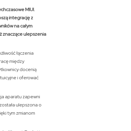
tychczasowe MIUI.
szą integrację z
wników na całym
ież znaczące ulepszenia
żliwość łączenia
pracę między
ytkownicy docenią
tuicyjne i oferować
cja aparatu zapewni
 została ulepszona o
dzięki tym zmianom