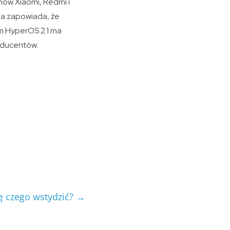
ów Xiaomi, Redmi i
ma zapowiada, że
em HyperOS 2.1 ma
oducentów.
ię czego wstydzić?
→