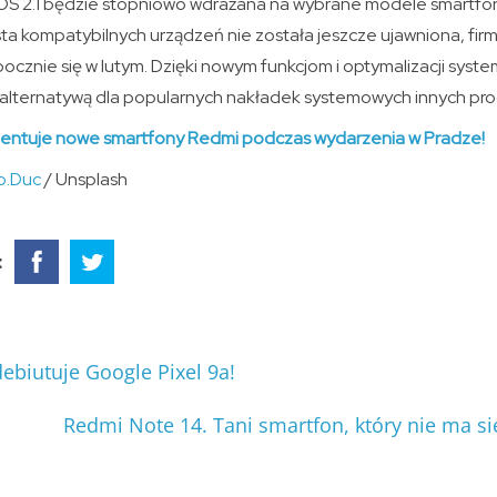
OS 2.1 będzie stopniowo wdrażana na wybrane modele smartfon
sta kompatybilnych urządzeń nie została jeszcze ujawniona, fir
zpocznie się w lutym. Dzięki nowym funkcjom i optymalizacji syst
ną alternatywą dla popularnych nakładek systemowych innych pr
zentuje nowe smartfony Redmi podczas wydarzenia w Pradze!
o.Duc
/ Unsplash
:
ebiutuje Google Pixel 9a!
Redmi Note 14. Tani smartfon, który nie ma s