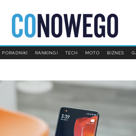
PORADNIKI
RANKINGI
TECH
MOTO
BIZNES
G