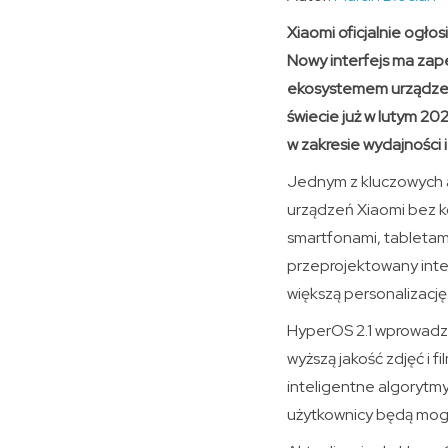
Xiaomi oficjalnie ogło
Nowy interfejs ma zape
ekosystemem urządzeń 
świecie już w lutym 20
w zakresie wydajności i
Jednym z kluczowych a
urządzeń Xiaomi bez ko
smartfonami, tabletam
przeprojektowany inter
większą personalizację
HyperOS 2.1 wprowadza
wyższą jakość zdjęć i
inteligentne algorytmy
użytkownicy będą mogli