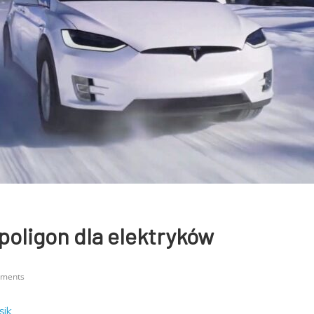
poligon dla elektryków
ments
sik