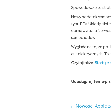
Spowodowało to stratę
Nowy podatek samoch
typu BEV. Układy silni
opinię wyraziła Norwe
samochodów.
Wygląda na to, że po l
aut elektrycznych. To 
Czytaj także:
Startuje 
Udostępnij ten wpis
←
Nowości Apple z