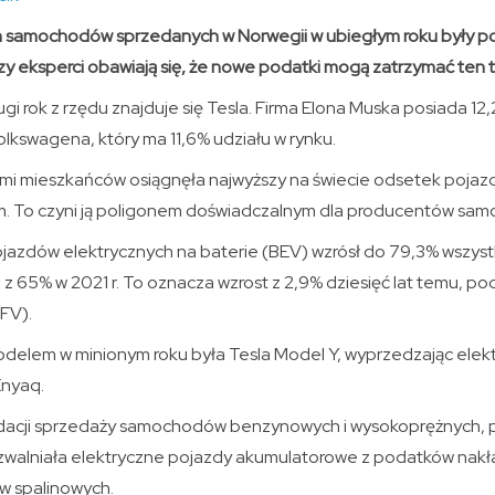
ch samochodów sprzedanych w Norwegii w ubiegłym roku były p
zy eksperci obawiają się, że nowe podatki mogą zatrzymać ten t
gi rok z rzędu znajduje się Tesla. Firma Elona Muska posiada 12
lkswagena, który ma 11,6% udziału w rynku.
ami mieszkańców osiągnęła najwyższy na świecie odsetek poja
m. To czyni ją poligonem doświadczalnym dla producentów sa
jazdów elektrycznych na baterie (BEV) wzrósł do 79,3% wszys
z 65% w 2021 r. To oznacza wzrost z 2,9% dziesięć lat temu, p
FV).
delem w minionym roku była Tesla Model Y, wyprzedzając elek
Enyaq.
ikwidacji sprzedaży samochodów benzynowych i wysokoprężnych, 
walniała elektryczne pojazdy akumulatorowe z podatków nakła
ów spalinowych.