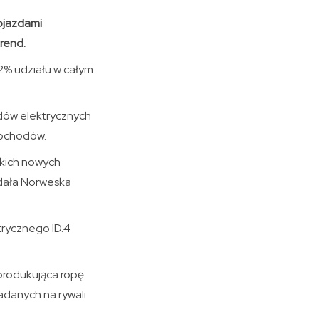
ojazdami
rend.
,2% udziału w całym
zdów elektrycznych
mochodów.
tkich nowych
odała Norweska
trycznego ID.4
produkująca ropę
danych na rywali