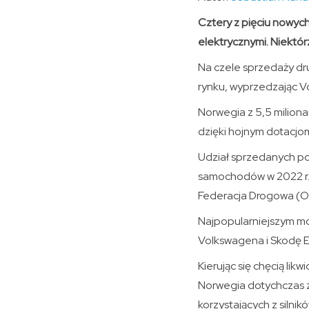
Cztery z pięciu nowy
elektrycznymi. Niektór
Na czele sprzedaży dru
rynku, wyprzedzając Vo
Norwegia z 5,5 milion
dzięki hojnym dotacjo
Udział sprzedanych po
samochodów w 2022 r. 
Federacja Drogowa (O
Najpopularniejszym mo
Volkswagena i Skodę 
Kierując się chęcią l
Norwegia dotychczas z
korzystających z silnik