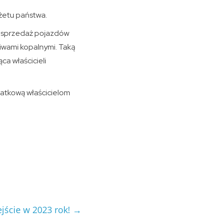
żetu państwa.
 sprzedaż pojazdów
liwami kopalnymi. Taką
a właścicieli
datkową właścicielom
jście w 2023 rok!
→