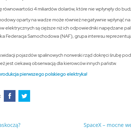
 równowartości 4 miliardów dolarów, które nie wpłynęły do bud
odowy oparty na wadze może również negatywnie wpłynąć na
ków elektrycznych są cięższe niż ich odpowiedniki napędzane pa
ska Federacja Samochodowa (NAF), grupa interesu reprezentując
ikwidacji pojazdów spalinowych norweski rząd dokręci śrubę po
też jest ciekawą obserwacją dla kierowców innych państw.
produkcja pierwszego polskiego elektryka!
:
askoczą?
SpaceX – mocne we