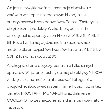
Co jest niezwykle ważne – promocja obowiązuje
zarówno w sklepie internetowym Nikon, jak i u
autoryzowanych sprzedawców w Polsce. Zostały ną
objęte liczne produkty. W akcji biorą udział m.in.
profesjonalne aparaty z serii Nikon Z: Z 9, Z 8, Z 7II, Z
6III. Poza tym taniej będzie można kupić również
modele dla entuzjastów i twórców, takie jak Z f, Z 5II, Z
50II, Z fc i kompaktowy Z 30.
Atrakcyjna oferta dotyczy jednak nie tylko samych
aparatów. Włączone zostały do niej obiektywy NIKKOR
Z, dzięki czemu może zainteresować fotografów
chcących rozbudować system. Taniej kupić można też
lornetki PROSTAFF i MONARCH oraz dalmierze
COOLSHOT, przeznaczone m.in. dla miłośników natury
i sportów.