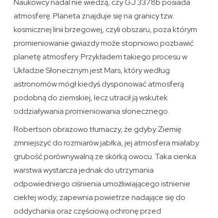
Naukowcy nadal nie wiedzą, czy GJ 3378b posiada
atmosferę. Planeta znajduje się na granicy tzw.
kosmicznej linii brzegowej, czyli obszaru, poza którym
promieniowanie gwiazdy może stopniowo pozbawić
planetę atmosfery. Przykładem takiego procesu w
Układzie Słonecznym jest Mars, który według
astronomów mógł kiedyś dysponować atmosferą
podobną do ziemskiej, lecz utracił ją wskutek
oddziaływania promieniowania słonecznego.
Robertson obrazowo tłumaczy, że gdyby Ziemię
zmniejszyć do rozmiarów jabłka, jej atmosfera miałaby
grubość porównywalną ze skórką owocu. Taka cienka
warstwa wystarcza jednak do utrzymania
odpowiedniego ciśnienia umożliwiającego istnienie
ciekłej wody, zapewnia powietrze nadające się do
oddychania oraz częściową ochronę przed