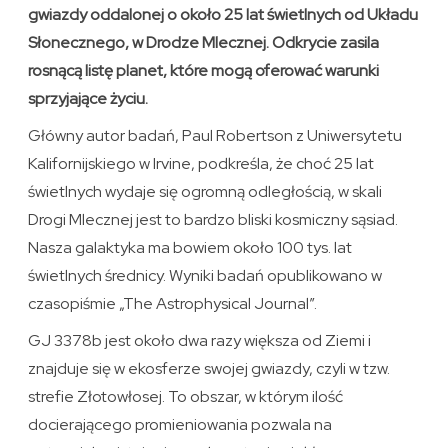
gwiazdy oddalonej o około 25 lat świetlnych od Układu
Słonecznego, w Drodze Mlecznej. Odkrycie zasila
rosnącą listę planet, które mogą oferować warunki
sprzyjające życiu.
Główny autor badań, Paul Robertson z Uniwersytetu
Kalifornijskiego w Irvine, podkreśla, że choć 25 lat
świetlnych wydaje się ogromną odległością, w skali
Drogi Mlecznej jest to bardzo bliski kosmiczny sąsiad.
Nasza galaktyka ma bowiem około 100 tys. lat
świetlnych średnicy. Wyniki badań opublikowano w
czasopiśmie „The Astrophysical Journal”.
GJ 3378b jest około dwa razy większa od Ziemi i
znajduje się w ekosferze swojej gwiazdy, czyli w tzw.
strefie Złotowłosej. To obszar, w którym ilość
docierającego promieniowania pozwala na