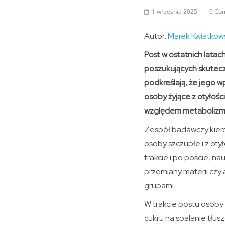
1 września 2025
0 Co
Autor:
Marek Kwiatkow
Post w ostatnich latac
poszukujących skutecz
podkreślają, że jego w
osoby żyjące z otyłośc
względem metabolizmu,
Zespół badawczy kiero
osoby szczupłe i z oty
trakcie i po poście, n
przemiany materii czy
grupami.
W trakcie postu osoby
cukru na spalanie tłus