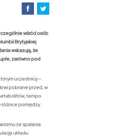
szczególnie wśród osób
mbii Brytyjskiej
dania wskazują, że
czupłe, zarówno pod
tórym uczestnicy –
 krwi pobrane przed, w
 metabolitów, tempo
e różnice pomiędzy
anizmu ze spalania
gulację układu