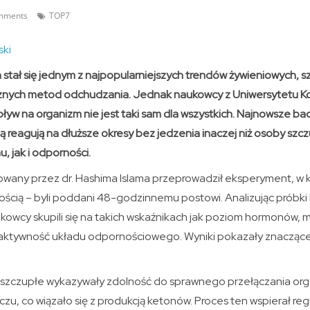
mments
TOP7
ski
h stał się jednym z najpopularniejszych trendów żywieniowych, 
nych metod odchudzania. Jednak naukowcy z Uniwersytetu Kolu
pływ na organizm nie jest taki sam dla wszystkich. Najnowsze ba
ią reagują na dłuższe okresy bez jedzenia inaczej niż osoby sz
 jak i odporności.
wany przez dr. Hashima Islama przeprowadził eksperyment, w k
łością – byli poddani 48-godzinnemu postowi. Analizując próbki
aukowcy skupili się na takich wskaźnikach jak poziom hormonów,
 aktywność układu odpornościowego. Wyniki pokazały znacząc
 szczupłe wykazywały zdolność do sprawnego przełączania org
zczu, co wiązało się z produkcją ketonów. Proces ten wspierał re