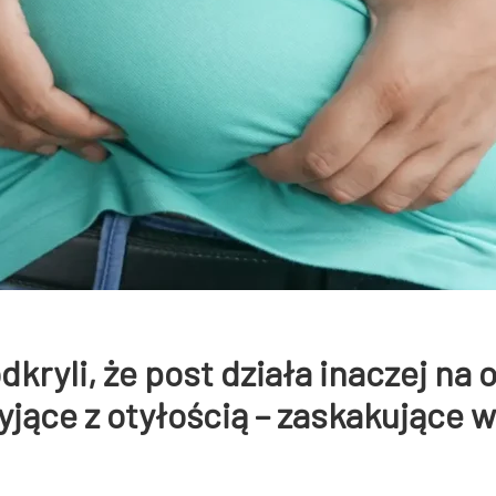
kryli, że post działa inaczej na 
żyjące z otyłością – zaskakujące w