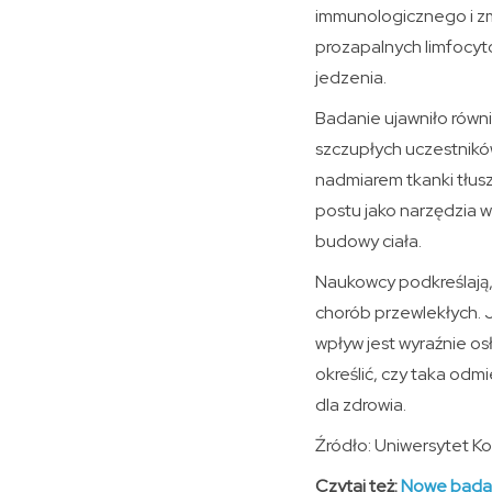
immunologicznego i zm
prozapalnych limfocyt
jedzenia.
Badanie ujawniło równi
szczupłych uczestnikó
nadmiarem tkanki tłu
postu jako narzędzia 
budowy ciała.
Naukowcy podkreślają, 
chorób przewlekłych. J
wpływ jest wyraźnie o
określić, czy taka odm
dla zdrowia.
Źródło: Uniwersytet Kol
Czytaj też:
Nowe badani