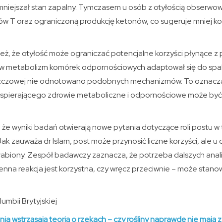
niejszał stan zapalny. Tymczasem u osób z otyłością obserw
ów T oraz ograniczoną produkcję ketonów, co sugeruje mniej kor
eż, że otyłość może ograniczać potencjalne korzyści płynące z
w metabolizm komórek odpornościowych adaptował się do spala
szczowej nie odnotowano podobnych mechanizmów. To oznacza
wspierającego zdrowie metaboliczne i odpornościowe może być 
że wyniki badań otwierają nowe pytania dotyczące roli postu w te
ak zauważa dr Islam, post może przynosić liczne korzyści, ale u 
słabiony. Zespół badawczy zaznacza, że potrzeba dalszych anal
ienna reakcja jest korzystna, czy wręcz przeciwnie – może stan
umbii Brytyjskiej
a wstrząsają teorią o rzekach – czy rośliny naprawdę nie mają 