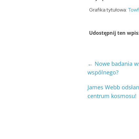
Grafika tytułowa:
Towf
Udostępnij ten wpis
←
Nowe badania wstr
wspólnego?
James Webb odsłania
centrum kosmosu!