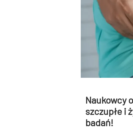
Naukowcy od
szczupłe i 
badań!