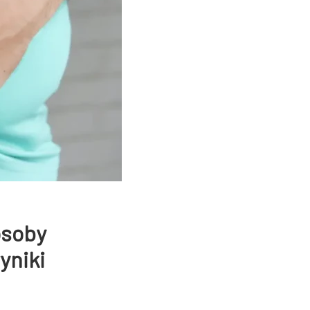
osoby
yniki