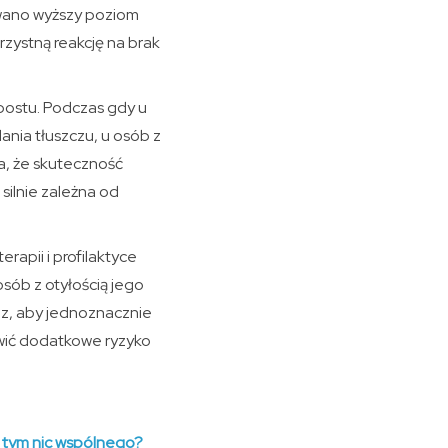
owano wyższy poziom
zystną reakcję na brak
 postu. Podczas gdy u
nia tłuszczu, u osób z
, że skuteczność
silnie zależna od
rapii i profilaktyce
osób z otyłością jego
iz, aby jednoznacznie
owić dodatkowe ryzyko
z tym nic wspólnego?