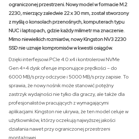
ograniczonej przestrzeni. Nowy model w formacie M.2
2230, mierzący zaledwie 22 x 30 mm, został stworzony
z myślą o konsolach przenośnych, komputerach typu
NUC i laptopach, gdzie każdy milimetr ma znaczenie.
Mimo niewielkich rozmiarów, nowy Kingston NV3 2230
SSD nie uznaje kompromisów w kwestii osiągów.
Dzięki interfejsowi PCIe 4.0 x4 i kontrolerowi NVMe
Gen 4×4 dysk oferuje imponujące prędkości – do
6000 MB/s przy odczycie i 5000 MB/s przy zapisie. To
sprawia, że nowy nośnik może stanowić potężny
zastrzyk wydajności nie tylko dla graczy, ale także dla
profesjonalistów pracujących z wymagającymi
aplikacjami. Kingston nie ukrywa, że ten model celuje w
użytkowników, którzy oczekują najwyższej jakości
działania nawet przy ograniczonej przestrzeni
montażowej.