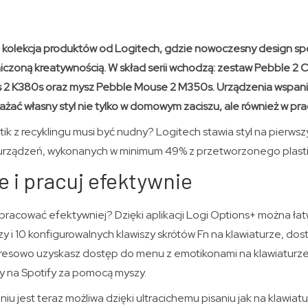
 kolekcja produktów od Logitech, gdzie nowoczesny design sp
niczoną kreatywnością. W skład serii wchodzą: zestaw Pebble 
s 2 K380s oraz mysz Pebble Mouse 2 M350s. Urządzenia wspanial
żać własny styl nie tylko w domowym zaciszu, ale również w pra
stik z recyklingu musi być nudny? Logitech stawia styl na pierws
 urządzeń, wykonanych w minimum 49% z przetworzonego plasti
e i pracuj efektywnie
 pracować efektywniej? Dzięki aplikacji Logi Options+ można ł
y i 10 konfigurowalnych klawiszy skrótów Fn na klawiaturze, dos
resowo uzyskasz dostęp do menu z emotikonami na klawiaturze 
ty na Spotify za pomocą myszy.
u jest teraz możliwa dzięki ultracichemu pisaniu jak na klawiatu