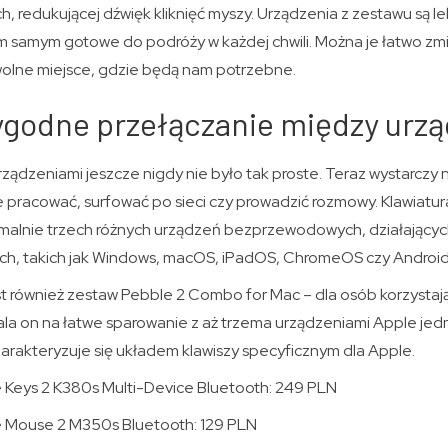
ch, redukującej dźwięk kliknięć myszy. Urządzenia z zestawu są l
samym gotowe do podróży w każdej chwili. Można je łatwo zmie
wolne miejsce, gdzie będą nam potrzebne.
ygodne przełączanie między urz
ządzeniami jeszcze nigdy nie było tak proste. Teraz wystarczy 
e pracować, surfować po sieci czy prowadzić rozmowy. Klawiatur
alnie trzech różnych urządzeń bezprzewodowych, działającyc
ch, takich jak Windows, macOS, iPadOS, ChromeOS czy Androi
st również zestaw Pebble 2 Combo for Mac – dla osób korzystaj
la on na łatwe sparowanie z aż trzema urządzeniami Apple jedn
harakteryzuje się układem klawiszy specyficznym dla Apple.
Keys 2 K380s Multi-Device Bluetooth: 249 PLN
 Mouse 2 M350s Bluetooth: 129 PLN