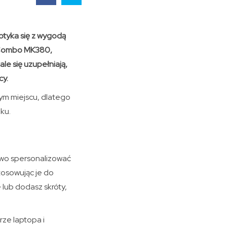
otyka się z wygodą
2 Combo MK380,
e się uzupełniają,
cy.
zym miejscu, dlatego
ku.
atwo spersonalizować
tosowując je do
lub dodasz skróty,
rze laptopa i