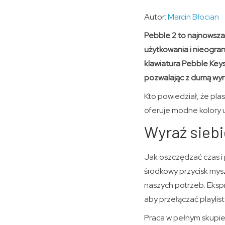
Autor:
Marcin Błocian
Pebble 2 to najnowsza
użytkowania i nieogra
klawiatura Pebble Key
pozwalając z dumą wyra
Kto powiedział, że pla
oferuje modne kolory
Wyraź siebi
Jak oszczędzać czas i
środkowy przycisk mysz
naszych potrzeb. Eksp
aby przełączać playlis
Praca w pełnym skupieni