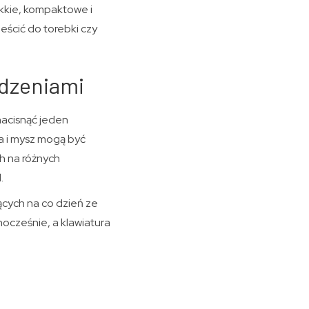
ekkie, kompaktowe i
ścić do torebki czy
ądzeniami
nacisnąć jeden
a i mysz mogą być
h na różnych
d.
ących na co dzień ze
ocześnie, a klawiatura