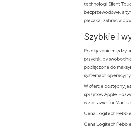
technologii Silent Tou
bezprzewodowe, a tym 
plecaka i zabrać w do
Szybkie i w
Przełączanie między ur
przycisk, by swobodni
podłączone do maksym
systemach operacyjny
W ofercie dostępny je
sprzętów Apple. Pozwa
w zestawie 'for Mac’ c
Cena Logitech Pebble 
Cena Logitech Pebble