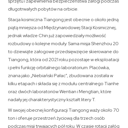
sprzętu i zapewnienia bezpieczeństwa załogi podczas
długotrwałych pobytów na orbicie.
Stacja kosmiczna Tiangong jest obecnie o około jedną
piątą mniejsza od Międzynarodowej Stacji Kosmicznej,
jednak władze Chin już zapowiedziały możliwość
rozbudowy o kolejne moduły. Sama misja Shenzhou 20
to dziewiąte załogowe przedsięwzięcie skierowane do
Tiangong, która od 2021 roku pozostaje w eksploatacji
i pełni funkcję orbitalnego laboratorium. Placówka,
znana jako „Niebiański Pałac”, zbudowana została w
kilku etapach i składa się z modułu centralnego Tianhe
oraz dwóch laboratoriów Wentian i Mengtian, które
nadały jej charakterystyczny kształt litery T.
W swojej obecnej konfiguracji Tiangong waży około 70
ton i oferuje przestrzeń życiową dla trzech osób
podczas misji trwających pół roku. W czasie rotacji załóg