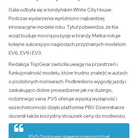
Gala odbyła się w londyńskim White City House.
Podczas wydarzenia wyróżniono najbardziej
innowacyjne modele roku. Tytuł potwierdza, że Kia
wciąż buduje mocną pozycję w branży. Marka notuje
kolejne sukcesy po nagrodach przyznanych modelom
EV6, EV9 i EV3.
Redakcja TopGear zwróciła uwagę na przestrzeń i
funkcjonalność modelu, które trudno znaleźć w autach
o podobnych rozmiarach. Podkreślono wygodę jazdy i
zaskakująco dobre prowadzenie jak na dużego,
rodzinnego vana. PV5 oferuje wysoką wydajność i
wszechstronność dzięki platformie PBV. Dziennikarze
docenili także korzystny stosunek ceny do możliwości.
„PV5 Osobowe otwiera nowy rozdział