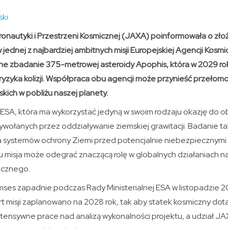
ski
nautyki i Przestrzeni Kosmicznej (JAXA) poinformowała o zło
 jednej z najbardziej ambitnych misji Europejskiej Agencji Kosmi
ne zbadanie 375-metrowej asteroidy Apophis, która w 2029 ro
z ryzyka kolizji. Współpraca obu agencji może przynieść przeło
skich w pobliżu naszej planety.
ESA, która ma wykorzystać jedyną w swoim rodzaju okazję do o
ywołanych przez oddziaływanie ziemskiej grawitacji. Badanie ta
ia systemów ochrony Ziemi przed potencjalnie niebezpiecznymi
mu misja może odegrać znaczącą rolę w globalnych działaniach n
icznego.
amses zapadnie podczas Rady Ministerialnej ESA w listopadzie 
t misji zaplanowano na 2028 rok, tak aby statek kosmiczny dot
intensywne prace nad analizą wykonalności projektu, a udział J