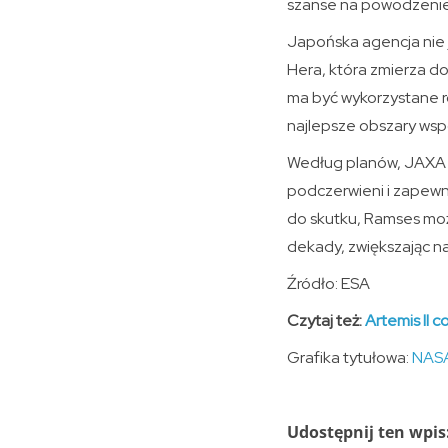
szanse na powodzenie
Japońska agencja nie j
Hera, która zmierza d
ma być wykorzystane r
najlepsze obszary ws
Według planów, JAXA 
podczerwieni i zapewni
do skutku, Ramses moż
dekady, zwiększając na
Źródło: ESA
Czytaj też:
Artemis II c
Grafika tytułowa:
NASA
Udostępnij ten wpis