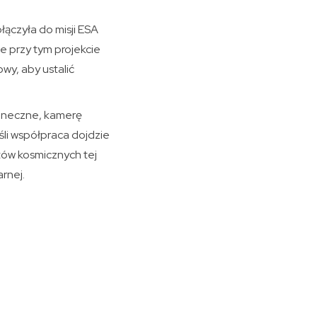
łączyła do misji ESA
 przy tym projekcie
y, aby ustalić
oneczne, kamerę
śli współpraca dojdzie
tów kosmicznych tej
rnej.