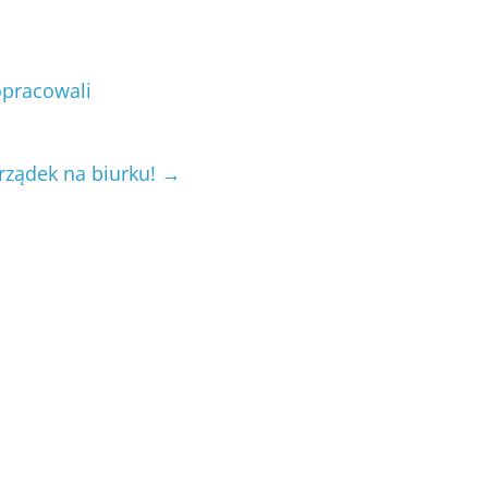
opracowali
rządek na biurku!
→