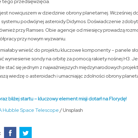
 tego przedsięwzięcia.
est nowicjuszem w dziedzinie obrony planetarnej. Wcześniej do
o systemu podwójnej asteroidy Didymos. Doświadczenie zdobyte
ównież przy Ramses. Obie agencje od miesięcy prowadzą rozmow
półpracy przy nowym wyzwaniu.
miałaby wnieść do projektu kluczowe komponenty – panele sł
ć wyniesienie sondy na orbitę za pomocą rakiety nośnej H3. Je
e stać się jednym z najważniejszych międzynarodowych projek
szą wiedzę o asteroidach i umacniając zdolności obrony planeta
oraz bliżej startu – kluczowy element misji dotarł na Florydę!
 Hubble Space Telescope
/ Unsplash
: