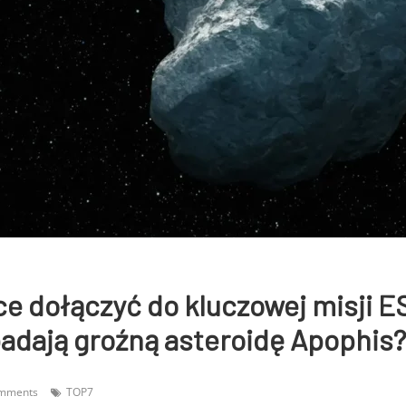
e dołączyć do kluczowej misji E
adają groźną asteroidę Apophis?
mments
TOP7