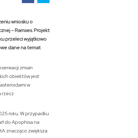
żeniu wniosku o
cznej – Ramses. Projekt
ku przeleci wyjątkowo
mowe dane na temat
bserwacji zmian
kich obiektów jest
 asteroidami w
a rzecz
2025 roku. W przypadku
arł do Apophisa na
AXA znacząco zwiększa