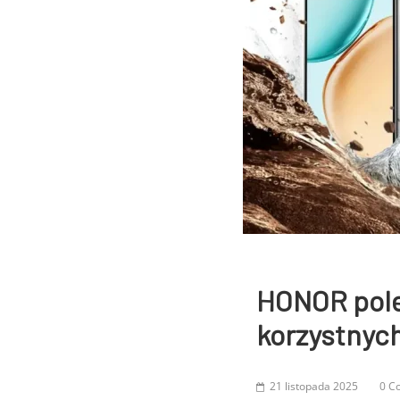
HONOR pole
korzystnyc
21 listopada 2025
0 C