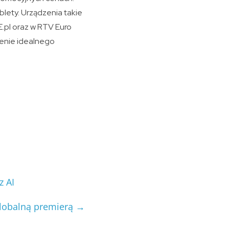
lety. Urządzenia takie
pl oraz w RTV Euro
ienie idealnego
z AI
lobalną premierą
→