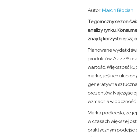
Autor:
Marcin Błocian
Tegoroczny sezon świ
analizy rynku. Konsume
znajdą korzystniejszą o
Planowane wydatki świą
produktów. Aż 77% osób
wartość. Większość ku
markę, jeśli ich ulubi
generatywna sztuczna 
prezentów. Najczęściej
wzmacnia widoczność 
Marka podkreśla, że jej
w czasach większej ost
praktycznym podejści