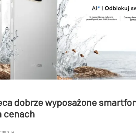
ca dobrze wyposażone smartfo
h cenach
omments