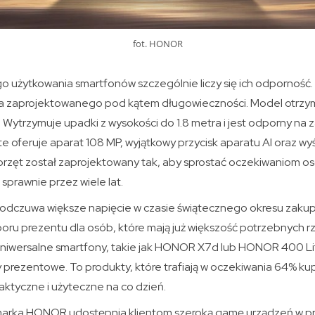
fot. HONOR
o użytkowania smartfonów szczególnie liczy się ich odporność
a zaprojektowanego pod kątem długowieczności. Model otrzym
ytrzymuje upadki z wysokości do 1.8 metra i jest odporny na z
e oferuje aparat 108 MP, wyjątkowy przycisk aparatu AI oraz 
przęt został zaprojektowany tak, aby sprostać oczekiwaniom os
sprawnie przez wiele lat.
dczuwa większe napięcie w czasie świątecznego okresu zaku
oru prezentu dla osób, które mają już większość potrzebnych rz
niwersalne smartfony, takie jak HONOR X7d lub HONOR 400 Li
prezentowe. To produkty, które trafiają w oczekiwania 64% kup
aktyczne i użyteczne na co dzień.
 marka HONOR udostępnia klientom szeroką gamę urządzeń w p