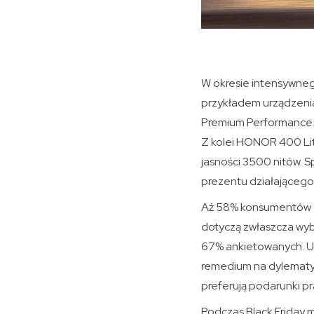
W okresie intensywneg
przykładem urządzeni
Premium Performance. W
Z kolei HONOR 400 Lit
jasności 3500 nitów. S
prezentu działającego 
Aż 58% konsumentów o
dotyczą zwłaszcza wyb
67% ankietowanych. U
remedium na dylematy 
preferują podarunki pr
Podczas Black Friday