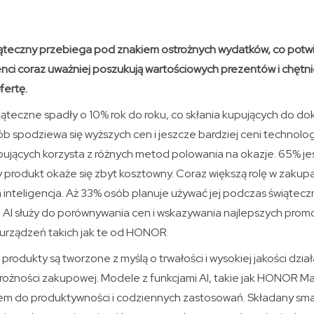
ąteczny przebiega pod znakiem ostrożnych wydatków, co potw
nci coraz uważniej poszukują wartościowych prezentów i chętniej 
fertę.
teczne spadły o 10% rok do roku, co skłania kupujących do dokł
 spodziewa się wyższych cen i jeszcze bardziej ceni technologi
pujących korzysta z różnych metod polowania na okazje. 65% je
ony produkt okaże się zbyt kosztowny. Coraz większą rolę w zak
inteligencja. Aż 33% osób planuje używać jej podczas świątec
 AI służy do porównywania cen i wskazywania najlepszych promoc
urządzeń takich jak te od HONOR.
 produkty są tworzone z myślą o trwałości i wysokiej jakości dzia
rożności zakupowej. Modele z funkcjami AI, takie jak HONOR Mag
em do produktywności i codziennych zastosowań. Składany sm