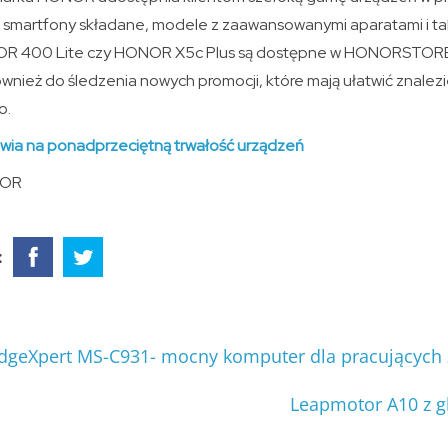
ię smartfony składane, modele z zaawansowanymi aparatami i tab
R 400 Lite czy HONOR X5c Plus są dostępne w HONORSTORE.
wnież do śledzenia nowych promocji, które mają ułatwić znalez
o.
ia na ponadprzeciętną trwałość urządzeń
NOR
:
dgeXpert MS-C931- mocny komputer dla pracujących 
Leapmotor A10 z g