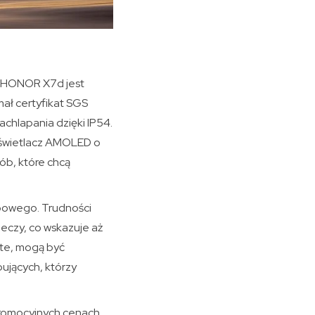
. HONOR X7d jest
ał certyfikat SGS
achlapania dzięki IP54.
wyświetlacz AMOLED o
ób, które chcą
powego. Trudności
eczy, co wskazuje aż
te, mogą być
ujących, którzy
romocyjnych cenach.