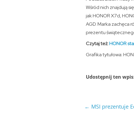
Wśród nich znajdują s
jak HONOR X7d, HONO
AGD. Marka zachęca ró
prezentu świąteczneg
Czytaj też:
HONOR staw
Grafika tytułowa: HO
Udostępnij ten wpis
←
MSI prezentuje E