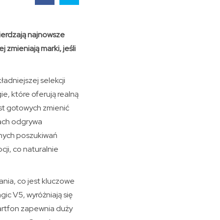
ierdzają najnowsze
zmieniają marki, jeśli
adniejszej selekcji
e, które oferują realną
st gotowych zmienić
upach odgrywa
znych poszukiwań
ji, co naturalnie
łania, co jest kluczowe
ic V5, wyróżniają się
artfon zapewnia duży