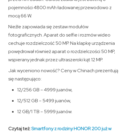
pojemności 4800 mAh ładowanej przewodowo z
mocą 66 W.
Nieźle zapowiada się zestaw modułów
fotograficznych. Aparat do selfie i rozmów wideo
cechuje rozdzielczość 50 MP. Na klapkę urządzenia
powędrował również aparat o rozdzielczości 50 MP,
wspierany jednak przez ultraszeroki kąt 12 MP.
Jak wyceniono nowość? Ceny w Chinach prezentują
się następująco:
12/256 GB – 4999 juanów,
12/512 GB – 5499 juanów,
12 GB/1 TB – 5999 juanów.
Czytaj też:
Smartfony z rodziny HONOR 200 już w