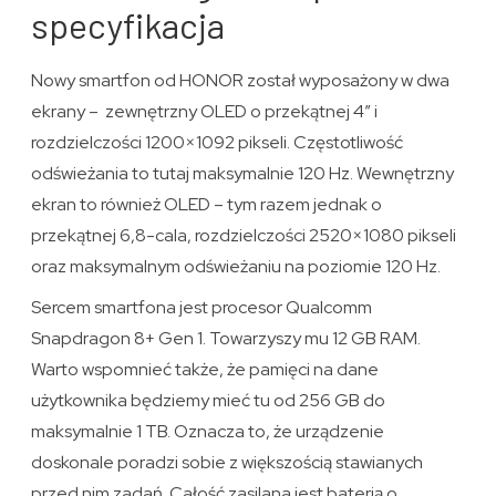
specyfikacja
Nowy smartfon od HONOR został wyposażony w dwa
ekrany – zewnętrzny OLED o przekątnej 4″ i
rozdzielczości 1200×1092 pikseli. Częstotliwość
odświeżania to tutaj maksymalnie 120 Hz. Wewnętrzny
ekran to również OLED – tym razem jednak o
przekątnej 6,8-cala, rozdzielczości 2520×1080 pikseli
oraz maksymalnym odświeżaniu na poziomie 120 Hz.
Sercem smartfona jest procesor Qualcomm
Snapdragon 8+ Gen 1. Towarzyszy mu 12 GB RAM.
Warto wspomnieć także, że pamięci na dane
użytkownika będziemy mieć tu od 256 GB do
maksymalnie 1 TB. Oznacza to, że urządzenie
doskonale poradzi sobie z większością stawianych
przed nim zadań. Całość zasilana jest baterią o