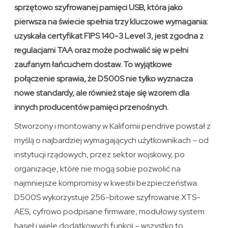
sprzętowo szyfrowanej pamięci USB, która jako
pierwsza na świecie spełnia trzy kluczowe wymagania:
uzyskała certyfikat FIPS 140-3 Level 3, jest zgodna z
regulacjami TAA oraz może pochwalić się w pełni
zaufanym łańcuchem dostaw. To wyjątkowe
połączenie sprawia, że D500S nie tylko wyznacza
nowe standardy, ale również staje się wzorem dla
innych producentów pamięci przenośnych.
Stworzony i montowany w Kalifornii pendrive powstał z
myślą o najbardziej wymagających użytkownikach – od
instytucji rządowych, przez sektor wojskowy, po
organizacje, które nie mogą sobie pozwolić na
najmniejsze kompromisy w kwestii bezpieczeństwa.
D500S wykorzystuje 256-bitowe szyfrowanie XTS-
AES, cyfrowo podpisane firmware, modułowy system
haseł i wiele dodatkowych funkcji – wszystko to