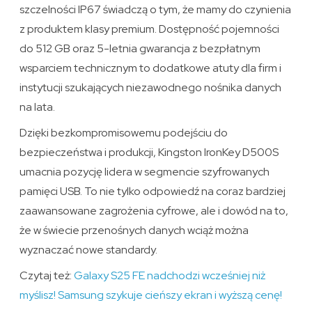
szczelności IP67 świadczą o tym, że mamy do czynienia
z produktem klasy premium. Dostępność pojemności
do 512 GB oraz 5-letnia gwarancja z bezpłatnym
wsparciem technicznym to dodatkowe atuty dla firm i
instytucji szukających niezawodnego nośnika danych
na lata.
Dzięki bezkompromisowemu podejściu do
bezpieczeństwa i produkcji, Kingston IronKey D500S
umacnia pozycję lidera w segmencie szyfrowanych
pamięci USB. To nie tylko odpowiedź na coraz bardziej
zaawansowane zagrożenia cyfrowe, ale i dowód na to,
że w świecie przenośnych danych wciąż można
wyznaczać nowe standardy.
Czytaj też:
Galaxy S25 FE nadchodzi wcześniej niż
myślisz! Samsung szykuje cieńszy ekran i wyższą cenę!