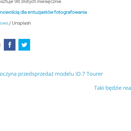
osztuje 98 złotych miesięcznie.
 nowością dla entuzjastów fotografowania
dows
/ Unsplash
:
oczyna przedsprzedaż modelu ID.7 Tourer
Taki będzie r