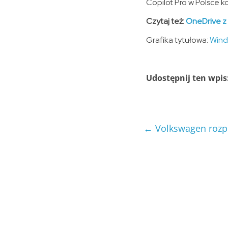
Copilot Pro w Polsce k
Czytaj też:
OneDrive z
Grafika tytułowa:
Win
Udostępnij ten wpis
←
Volkswagen rozp