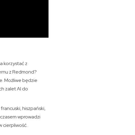
a korzystać z
cernu z Redmond?
e. Możliwe będzie
ch zalet AI do
 francuski, hiszpański,
 z czasem wprowadzi
 cierpliwość.