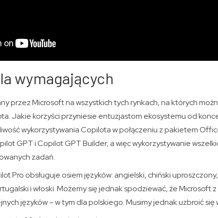
dla wymagających
any przez Microsoft na wszystkich tych rynkach, na których możn
a. Jakie korzyści przyniesie entuzjastom ekosystemu od kon
iwość wykorzystywania Copilota w połączeniu z pakietem Offic
pilot GPT i Copilot GPT Builder, a więc wykorzystywanie wszelki
owanych zadań.
ilot Pro obsługuje osiem języków: angielski, chiński uproszczony,
ortugalski i włoski. Możemy się jednak spodziewać, że Microsoft
jnych języków – w tym dla polskiego. Musimy jednak uzbroić się w