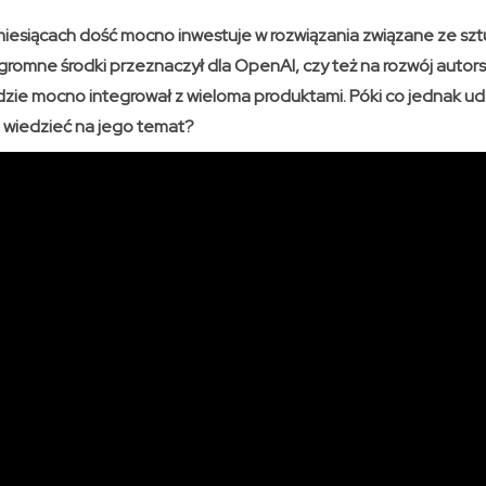
miesiącach dość mocno inwestuje w rozwiązania związane ze sztu
omne środki przeznaczył dla OpenAI, czy też na rozwój autors
ędzie mocno integrował z wieloma produktami. Póki co jednak ud
o wiedzieć na jego temat?