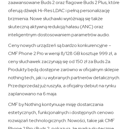
zaawansowane Buds 2 oraz flagowe Buds 2 Plus, które
oferują dźwięk Hi-Res LDAC i pełną personalizację
brzmienia. Nowe słuchawki wyróżniają się także
skuteczną aktywną redukcją hałasu (ANC) oraz
inteligentnym dostosowaniem parametrów audio.
Ceny nowych urządzeń są bardzo konkurencyjne –
CMF Phone 2 Pro w wersji 8/128 GB kosztuje 999 zł, a
ceny słuchawek zaczynają się od 150 zł za Buds 2a.
Produkty będą dostępne zarówno w oficjalnym sklepie
nothing.tech, jak i u wybranych partnerów detalicznych.
Przedsprzedaż już ruszyła, a oficjalny debiut na rynku
zaplanowano na 6 maja.
CMF by Nothing kontynuuje misję dostarczania
estetycznych, funkcjonalnych i dostępnych cenowo
rozwiązań technologicznych. Nowości, takie jak CMF
Phone 2 Pro i Buds 2, pokazują, że marka skutecznie