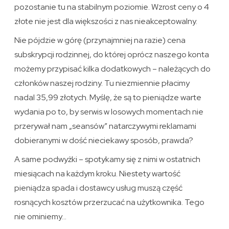
pozostanie tu na stabilnym poziomie. Wzrost ceny o 4
złote nie jest dla większości z nas nieakceptowalny.
Nie pójdzie w górę (przynajmniej na razie) cena
subskrypcji rodzinnej, do której oprócz naszego konta
możemy przypisać kilka dodatkowych – należących do
członków naszej rodziny. Tu niezmiennie płacimy
nadal 35,99 złotych. Myślę, że są to pieniądze warte
wydania po to, by serwis w losowych momentach nie
przerywał nam „seansów” natarczywymi reklamami
dobieranymi w dość nieciekawy sposób, prawda?
A same podwyżki – spotykamy się z nimi w ostatnich
miesiącach na każdym kroku. Niestety wartość
pieniądza spada i dostawcy usług muszą część
rosnących kosztów przerzucać na użytkownika. Tego
nie ominiemy…