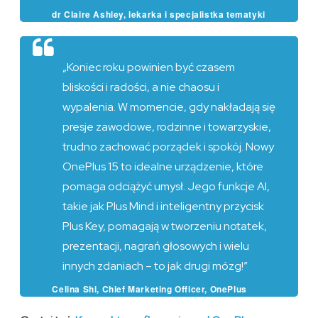
dr Claire Ashley, lekarka i specjalistka tematyki
wypalenia
„Koniec roku powinien być czasem
bliskości i radości, a nie chaosu i
wypalenia. W momencie, gdy nakładają się
presje zawodowe, rodzinne i towarzyskie,
trudno zachować porządek i spokój. Nowy
OnePlus 15 to idealne urządzenie, które
pomaga odciążyć umysł. Jego funkcje AI,
takie jak Plus Mind i inteligentny przycisk
Plus Key, pomagają w tworzeniu notatek,
prezentacji, nagrań głosowych i wielu
innych zdaniach – to jak drugi mózg!”
Celina Shi, Chief Marketing Officer, OnePlus
Europe