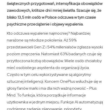
świątecznych przygotowań, intensyfikacja obowiązków
zawodowych, krótsze dni i mniej światła. Szacuje się, że
blisko 13,5 mln osób w Polsce odczuwa w tym czasie
psychiczne przeciążenie i objawy wypalenia.
Kto odczuwa wypalenie najmocniej? Najbardziej
narażone są młodsze pokolenia. Aż 59%
przedstawicieli Gen Z i 54% millenialsów zgłasza wysoki
poziom zmęczenia. Natomiast 63% badanych czuje się
przytłoczona liczbą obowiązków. Wiele osób chciałoby
mieć osobistego asystenta do organizacji życia.
Często w tym celu wykorzystywane są algorytmy
sztucznej inteligencji. Koncern OnePlus wsłuchuje się w
głosy fanów marki i ma dla nich ważną nowość – Plus
Mind. To funkcja, która porządkuje informacje
użytkownika w jednym miejscu. Funkcje AI automatyzują
codzienne zadania: planowanie, priorytety,