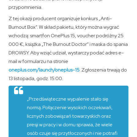
przypomnienia.
Z tej okazji producent organizuje konkurs „Anti-
Burnout Box”. W skład pakietu, który można wygrać
wchodzą: smartfon OnePlus 15, voucher podróżny 25
000 €, książka „The Burnout Doctor” i maska do spania
DROWSY. Aby wziąć udział, wystarczy podać adres e-
mail w formularzu na stronie
oneplus.com/launch/oneplus-15
. Zgłoszenia trwają do
13 listopada, godz. 15:00.
„Przedświąteczne wypalenie stało się
normą
.
Połączenie wysokich oczekiwań,
licznych zobowiązań towarzyskich oraz
presji w pracy i w domu sprawia, że wiele
osób czuje się przytłoczonych i nie potrafi