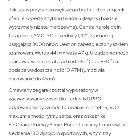
Tak, jak w przypadku większego brata – i ten zegarek
oferuje kopertę z tytanu Grade 5 (lżejszy i bardziej
wytrzymały niż stal nierdzewna). Centralną rolę pełni
tutaj ekran AMOLED o średnicy 1,32″, z jasnością
osiągającą 3000 nitów. Jest on zabezpieczony szkłem
szafirowym. Wersja 44 mm waży 47 g. Urządzenie może
pracować w temperaturach od -30 °C do +70 °C i
posiada wodoszczelność 10 ATM (umożliwia
nurkowanie do 45 m).
Omawiany zegarek został wyposażony w
zaawansowany sensor BioTracker 6.0 PPG
odpowiedzialny za monitorowanie m.in. tętna, VO2
max, zmienności rytmu serca, oraz wskaźnika
BioCharge Energy Score. Ponadto mamy tu możliwość
śledzenia 180 dyscyplin sportowych, w tym trzy