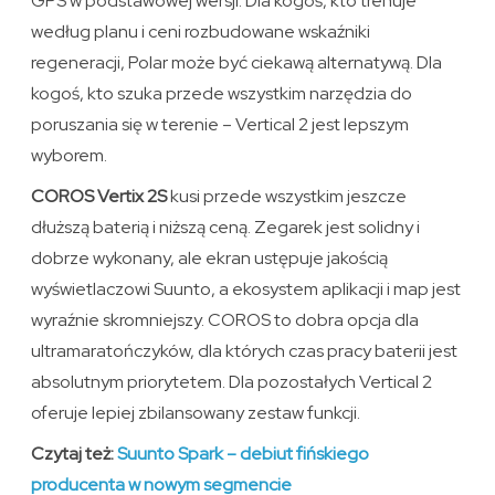
GPS w podstawowej wersji. Dla kogoś, kto trenuje
według planu i ceni rozbudowane wskaźniki
regeneracji, Polar może być ciekawą alternatywą. Dla
kogoś, kto szuka przede wszystkim narzędzia do
poruszania się w terenie – Vertical 2 jest lepszym
wyborem.
COROS Vertix 2S
kusi przede wszystkim jeszcze
dłuższą baterią i niższą ceną. Zegarek jest solidny i
dobrze wykonany, ale ekran ustępuje jakością
wyświetlaczowi Suunto, a ekosystem aplikacji i map jest
wyraźnie skromniejszy. COROS to dobra opcja dla
ultramaratończyków, dla których czas pracy baterii jest
absolutnym priorytetem. Dla pozostałych Vertical 2
oferuje lepiej zbilansowany zestaw funkcji.
Czytaj też:
Suunto Spark – debiut fińskiego
producenta w nowym segmencie