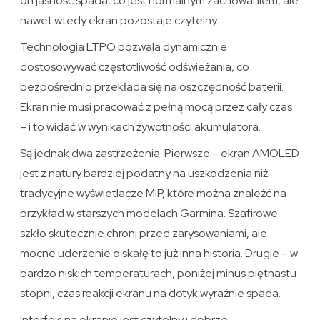
on jasność spada, co jest normalnym zachowaniem, ale
nawet wtedy ekran pozostaje czytelny.
Technologia LTPO pozwala dynamicznie
dostosowywać częstotliwość odświeżania, co
bezpośrednio przekłada się na oszczędność baterii.
Ekran nie musi pracować z pełną mocą przez cały czas
– i to widać w wynikach żywotności akumulatora.
Są jednak dwa zastrzeżenia. Pierwsze – ekran AMOLED
jest z natury bardziej podatny na uszkodzenia niż
tradycyjne wyświetlacze MIP, które można znaleźć na
przykład w starszych modelach Garmina. Szafirowe
szkło skutecznie chroni przed zarysowaniami, ale
mocne uderzenie o skałę to już inna historia. Drugie – w
bardzo niskich temperaturach, poniżej minus piętnastu
stopni, czas reakcji ekranu na dotyk wyraźnie spada.
Interfejs na ekranie jest czytelny i dobrze