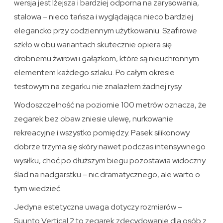
wersja jest lżejsza i bardziej odporna na zarysowania,
stalowa – nieco tańsza i wyglądająca nieco bardziej
elegancko przy codziennym użytkowaniu. Szafirowe
szkło w obu wariantach skutecznie opiera się
drobnemu żwirowi i gałązkom, które są nieuchronnym
elementem każdego szlaku. Po całym okresie
testowym na zegarku nie znalazłem żadnej rysy.
Wodoszczelność na poziomie 100 metrów oznacza, że
zegarek bez obaw zniesie ulewę, nurkowanie
rekreacyjne i wszystko pomiędzy. Pasek silikonowy
dobrze trzyma się skóry nawet podczas intensywnego
wysiłku, choć po dłuższym biegu pozostawia widoczny
ślad na nadgarstku – nic dramatycznego, ale warto o
tym wiedzieć.
Jedyna estetyczna uwaga dotyczy rozmiarów –
Suunto Vertical 2 to zegarek zdecydowanie dla osób z