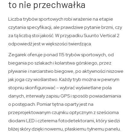
to nie przechwałka
Liczba trybów sportowych robi wrażenie na etapie
czytania specyfikacji, ale prawdziwe pytanie brzmi, czy
za tą liczbą stoi jakość. W przypadku Suunto Vertical 2
odpowiedź jest w większości twierdząca.
Zegarek oferuje ponad 115 trybów sportowych, od
biegania po szlakach i kolarstwa górskiego, przez
pływanie i narciarstwo biegowe, po aktywności niszowe
jak joga czy wioślarstwo. Każdy tryb można w pewnym
stopniu skonfigurować – wybrać wyświetlane pola
danych, interwały zapisu GPS i sposób powiadamiania
o postępach. Pomiar tętna oparty jest na
przeprojektowanym czujniku optycznym z sześcioma
diodami LED i czterema fotodetektorami, który siedzi
bliżej skóry dzięki nowemu, płaskiemu tylnemu panelu.