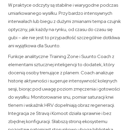
W praktyce odczyty są stabilne i wiarygodne podczas
umiarkowanego wysiłku. Przy bardzo intensywnych
interwałach lub biegu z dużymi zmianami tempa czujnik
optyczny, jak każdy na rynku, od czasu do czasu się
gubi – ale nie jest to przypadłość szczególnie dotkliwa
ani wyjątkowa dla Suunto.
Funkcje analityczne Training Zone i Suunto Coach z
elementami sztucznej inteligencji to dodatek, który
docenią osoby trenujące z planem. Coach analizuje
historię aktywności i sugeruje intensywność kolejnych
sesji, biorąc pod uwagę poziom zmęczenia i gotowości
do wysiłku. Monitorowanie snu, pomiar saturacji krwi
tlenem i wskaźnik HRV dopełniają obraz regeneracji.
Integracja ze Stravą i Komoot działa sprawnie i bez
zbędnej konfiguracji. Słabszą stroną ekosystemu
pozostaje natomiast stosunkowo uboga biblioteka