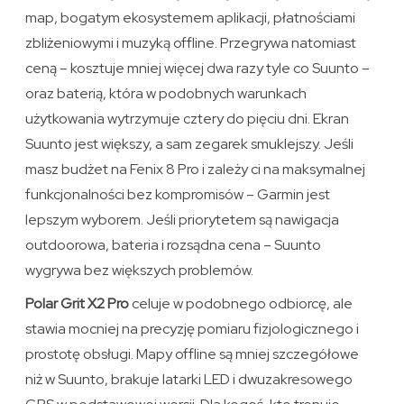
map, bogatym ekosystemem aplikacji, płatnościami
zbliżeniowymi i muzyką offline. Przegrywa natomiast
ceną – kosztuje mniej więcej dwa razy tyle co Suunto –
oraz baterią, która w podobnych warunkach
użytkowania wytrzymuje cztery do pięciu dni. Ekran
Suunto jest większy, a sam zegarek smuklejszy. Jeśli
masz budżet na Fenix 8 Pro i zależy ci na maksymalnej
funkcjonalności bez kompromisów – Garmin jest
lepszym wyborem. Jeśli priorytetem są nawigacja
outdoorowa, bateria i rozsądna cena – Suunto
wygrywa bez większych problemów.
Polar Grit X2 Pro
celuje w podobnego odbiorcę, ale
stawia mocniej na precyzję pomiaru fizjologicznego i
prostotę obsługi. Mapy offline są mniej szczegółowe
niż w Suunto, brakuje latarki LED i dwuzakresowego