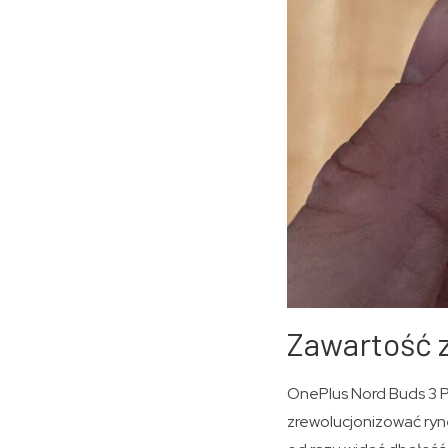
Zawartość z
OnePlus Nord Buds 3 P
zrewolucjonizować ry