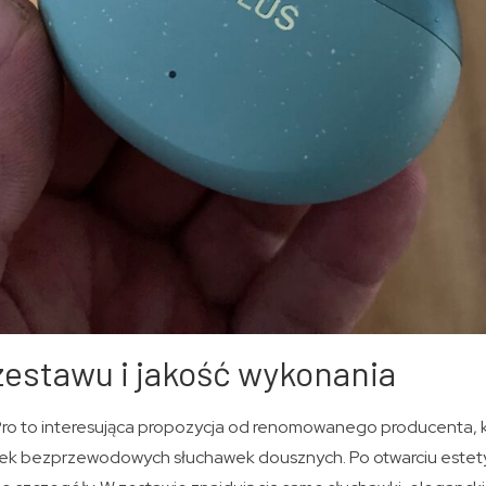
estawu i jakość wykonania
ro to interesująca propozycja od renomowanego producenta, k
nek bezprzewodowych słuchawek dousznych. Po otwarciu este