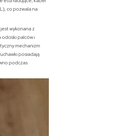
e etui ładujące, kabel
 L), co pozwala na
 jest wykonana z
odciski palców i
netyczny mechanizm
uchawki posiadają
równo podczas