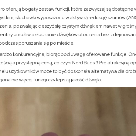
ro oferują bogaty zestaw funkcji, które zazwyczaj są dostępne 
stkim, słuchawki wyposażono w aktywną redukcję szumów (ANC
czenia, pozwalając cieszyć się czystym dźwiękiem nawet w głośn
rentny umożliwia słuchanie dźwięków otoczenia bez zdejmowani
podczas poruszania się po mieście.
ardzo konkurencyjna, biorąc pod uwagę oferowane funkcje. One
kością a przystępną ceną, co czyni Nord Buds 3 Pro atrakcyjną o
ielu użytkowników może to być doskonała alternatywa dla drożs
onalnie więcej funkcji czy lepszą jakość dźwięku.