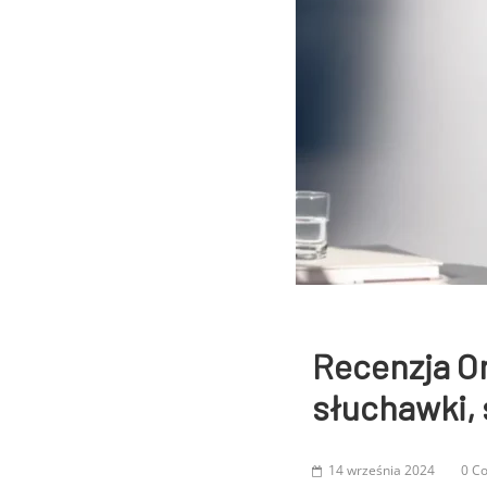
Recenzja On
słuchawki, 
14 września 2024
0 C