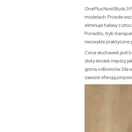
OnePlus Nord Buds 3 P
modelach. Przede wszy
eliminuje hałasy z oto
Ponadto, tryb transpa
niezwykle praktyczne 
Cena słuchawek jest b
złoty środek między ja
grona odbiorców. Dla w
zawsze oferują proporcj