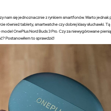
zy nam się jednoznacznie z rynkiem smartfonów. Warto jednak 
rcie również tablety, smartwatche czy dobrej klasy słuchawki. Tą
 model OnePlus Nord Buds 3 Pro. Czy za niewygórowane pieni
ć? Postanowiłem to sprawdzić!