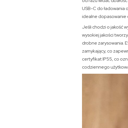
od razu widać dbałość 
USB-C do ładowania ora
idealne dopasowanie 
Jeśli chodzi o jakość 
wysokiej jakości twor
drobne zarysowania. E
zamykający, co zapew
certyfikat IP55, co o
codziennego użytkowan