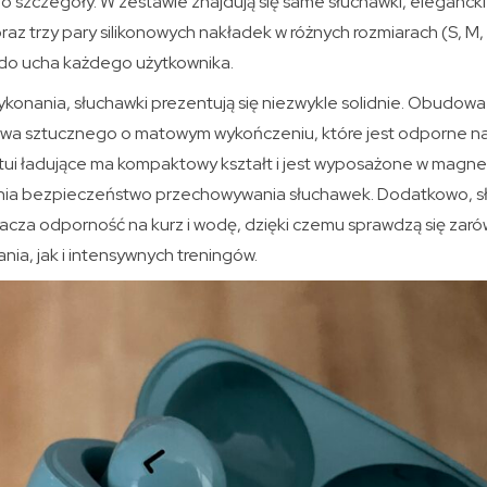
o szczegóły. W zestawie znajdują się same słuchawki, elegancki
z trzy pary silikonowych nakładek w różnych rozmiarach (S, M,
do ucha każdego użytkownika.
wykonania, słuchawki prezentują się niezwykle solidnie. Obudowa
zywa sztucznego o matowym wykończeniu, które jest odporne na 
tui ładujące ma kompaktowy kształt i jest wyposażone w mag
nia bezpieczeństwo przechowywania słuchawek. Dodatkowo, sł
znacza odporność na kurz i wodę, dzięki czemu sprawdzą się za
ia, jak i intensywnych treningów.