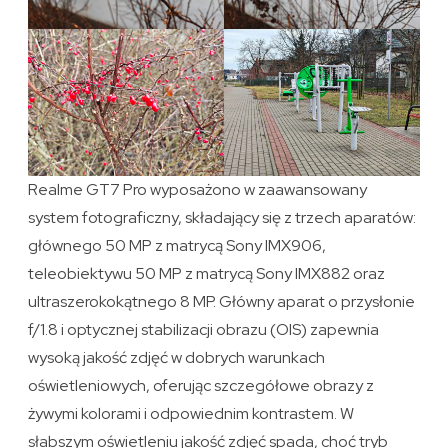
Realme GT7 Pro wyposażono w zaawansowany
system fotograficzny, składający się z trzech aparatów:
głównego 50 MP z matrycą Sony IMX906,
teleobiektywu 50 MP z matrycą Sony IMX882 oraz
ultraszerokokątnego 8 MP. Główny aparat o przysłonie
f/1.8 i optycznej stabilizacji obrazu (OIS) zapewnia
wysoką jakość zdjęć w dobrych warunkach
oświetleniowych, oferując szczegółowe obrazy z
żywymi kolorami i odpowiednim kontrastem. W
słabszym oświetleniu jakość zdjęć spada, choć tryb