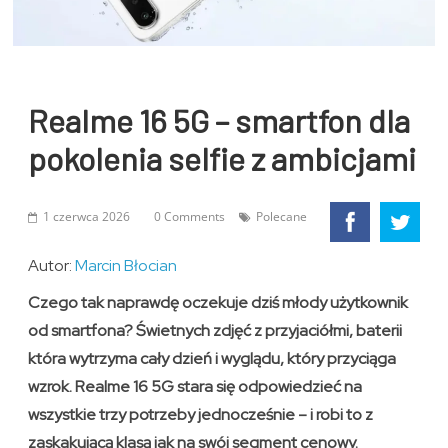
Realme 16 5G – smartfon dla
pokolenia selfie z ambicjami
1 czerwca 2026
0 Comments
Polecane
Autor:
Marcin Błocian
Czego tak naprawdę oczekuje dziś młody użytkownik
od smartfona? Świetnych zdjęć z przyjaciółmi, baterii
która wytrzyma cały dzień i wyglądu, który przyciąga
wzrok. Realme 16 5G stara się odpowiedzieć na
wszystkie trzy potrzeby jednocześnie – i robi to z
zaskakującą klasą jak na swój segment cenowy.