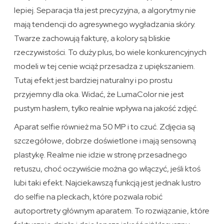
lepiej. Separacja tła jest precyzyjna, a algorytmy nie
mają tendencji do agresywnego wygładzania skóry.
Twarze zachowują fakturę, a kolory są bliskie
rzeczywistości. To duży plus, bo wiele konkurencyjnych
modeli w tej cenie wciąż przesadza z upiększaniem.
Tutaj efekt jest bardziej naturalny i po prostu
przyjemny dla oka. Widać, że LumaColor nie jest
pustym hasłem, tylko realnie wpływa na jakość zdjęć.
Aparat selfie również ma 50 MP i to czuć. Zdjęcia są
szczegółowe, dobrze doświetlone i mają sensowną
plastykę. Realme nie idzie w stronę przesadnego
retuszu, choć oczywiście można go włączyć, jeśli ktoś
lubi taki efekt. Najciekawszą funkcją jest jednak lustro
do selfie na pleckach, które pozwala robić
autoportrety głównym aparatem. To rozwiązanie, które