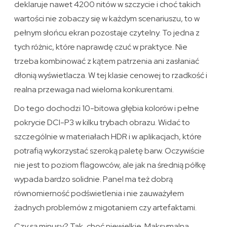
deklaruje nawet 4200 nitów w szczycie i choć takich
wartości nie zobaczy się w każdym scenariuszu, to w
pełnym słońcu ekran pozostaje czytelny. To jedna z
tych różnic, które naprawdę czuć w praktyce. Nie
trzeba kombinować z kątem patrzenia ani zasłaniać
dłonią wyświetlacza. W tej klasie cenowej to rzadkość i
realna przewaga nad wieloma konkurentami.
Do tego dochodzi 10-bitowa głębia kolorów i pełne
pokrycie DCI-P3 w kilku trybach obrazu. Widać to
szczególnie w materiałach HDR i w aplikacjach, które
potrafią wykorzystać szeroką paletę barw. Oczywiście
nie jest to poziom flagowców, ale jak na średnią półkę
wypada bardzo solidnie. Panel ma też dobrą
równomierność podświetlenia i nie zauważyłem
żadnych problemów z migotaniem czy artefaktami.
Czy są minusy? Tak, choć niewielkie. Maksymalna