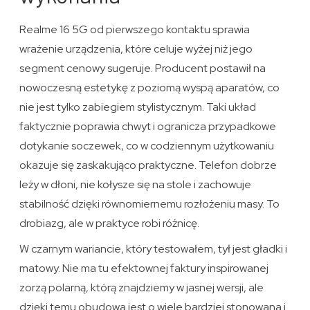
Realme 16 5G od pierwszego kontaktu sprawia
wrażenie urządzenia, które celuje wyżej niż jego
segment cenowy sugeruje. Producent postawił na
nowoczesną estetykę z poziomą wyspą aparatów, co
nie jest tylko zabiegiem stylistycznym. Taki układ
faktycznie poprawia chwyt i ogranicza przypadkowe
dotykanie soczewek, co w codziennym użytkowaniu
okazuje się zaskakująco praktyczne. Telefon dobrze
leży w dłoni, nie kołysze się na stole i zachowuje
stabilność dzięki równomiernemu rozłożeniu masy. To
drobiazg, ale w praktyce robi różnicę.
W czarnym wariancie, który testowałem, tył jest gładki i
matowy. Nie ma tu efektownej faktury inspirowanej
zorzą polarną, którą znajdziemy w jasnej wersji, ale
dzięki temu obudowa jest o wiele bardziej stonowana i