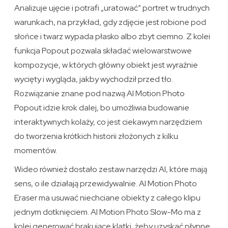
Analizuje ujęcie i potrafi „uratować” portret w trudnych
warunkach, na przykład, gdy zdjęcie jest robione pod
słońce i twarz wypada płasko albo zbyt ciemno. Z kolei
funkcja Popout pozwala składać wielowarstwowe
kompozycje, w których główny obiekt jest wyraźnie
wycięty i wygląda, jakby wychodził przed tło.
Rozwiązanie znane pod nazwą AI Motion Photo
Popout idzie krok dalej, bo umożliwia budowanie
interaktywnych kolaży, co jest ciekawym narzędziem
do tworzenia krótkich historii złożonych z kilku
momentów.
Wideo również dostało zestaw narzędzi AI, które mają
sens, o ile działają przewidywalnie. AI Motion Photo
Eraser ma usuwać niechciane obiekty z całego klipu
jednym dotknięciem. AI Motion Photo Slow-Mo ma z
kolei generować brakujące klatki, żeby uzyskać płynne