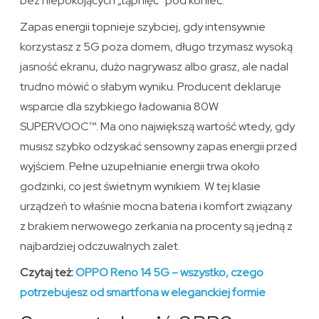
bez niepokojących „tąpnięć” pod koniec.
Zapas energii topnieje szybciej, gdy intensywnie
korzystasz z 5G poza domem, długo trzymasz wysoką
jasność ekranu, dużo nagrywasz albo grasz, ale nadal
trudno mówić o słabym wyniku. Producent deklaruje
wsparcie dla szybkiego ładowania 80W
SUPERVOOC™. Ma ono największą wartość wtedy, gdy
musisz szybko odzyskać sensowny zapas energii przed
wyjściem. Pełne uzupełnianie energii trwa około
godzinki, co jest świetnym wynikiem. W tej klasie
urządzeń to właśnie mocna bateria i komfort związany
z brakiem nerwowego zerkania na procenty są jedną z
najbardziej odczuwalnych zalet.
Czytaj też:
OPPO Reno 14 5G – wszystko, czego
potrzebujesz od smartfona w eleganckiej formie