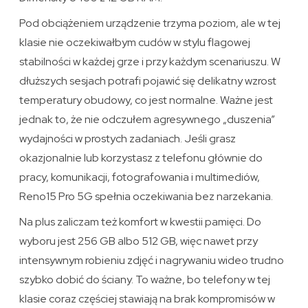
Pod obciążeniem urządzenie trzyma poziom, ale w tej
klasie nie oczekiwałbym cudów w stylu flagowej
stabilności w każdej grze i przy każdym scenariuszu. W
dłuższych sesjach potrafi pojawić się delikatny wzrost
temperatury obudowy, co jest normalne. Ważne jest
jednak to, że nie odczułem agresywnego „duszenia”
wydajności w prostych zadaniach. Jeśli grasz
okazjonalnie lub korzystasz z telefonu głównie do
pracy, komunikacji, fotografowania i multimediów,
Reno15 Pro 5G spełnia oczekiwania bez narzekania.
Na plus zaliczam też komfort w kwestii pamięci. Do
wyboru jest 256 GB albo 512 GB, więc nawet przy
intensywnym robieniu zdjęć i nagrywaniu wideo trudno
szybko dobić do ściany. To ważne, bo telefony w tej
klasie coraz częściej stawiają na brak kompromisów w