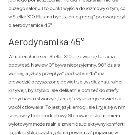
dużego salonu. I to punkt wyjścia do rozmowy o tym, co
w Stellar X10 Plus ma być „tą drugą nogą” przewagi czyli
o aerodynamice 45°.
Aerodynamika 45°
W materiałach serii Stellar X10 przewija się ta sama
opowieść. Nawiew 0° bywa nieprzyjemny, 90° działa
wolniej, a „złoty przepływ” pod kątem 45° ma
prowadzić oczyszczone powietrze „wzdłuż naturalnej
krzywej”, by szybko, ale delikatnie dotrzeć do strefy
oddychania i stworzyć „tarczę” czystszego powietrza
wokół człowieka. To jest język emocji, ale kryje się w nim
sensowny trop produktowy. Sterowanie strumieniem
wylotowym może realnie zmienić subiektywny komfort i
to, jak szybko czysta „plama powietrza” pojawi się w