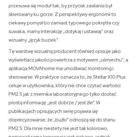
przesuwa się moduł tak, by przycisk zasilania był
skierowany ku górze. Z perspektywy ergonomii to
ciekawy pomysł bo zamiast typowego pokrętła czy
suwaka, mamy interakcję „dotykaj i ustawiaj” oraz
wizualny „język buziek”.
Tę warstwę wizualną producent również opisuje jako
wyświetlacz jakości powietrza z motywem „uśmiechu”, a
aplikacja MOVAhome ma umożliwiać monitoring i
sterowanie. W praktyce oznacza to, że Stellar X10 Plus
celuje w użytkownika, który nie chce czytać wartości
PM2.5 jak z miernika laboratoryjnego tylko dostać
prostą informację „jest dobrze / jest źle”. W
publikacjach opisujących serię pojawia się
doprecyzowanie, że „buźki” odnoszą się do stanu
PM2.5. Dla mnie niestety nie jest tak kolorowo,
ponieważ sama koncepcja jest ciekawa, jednak