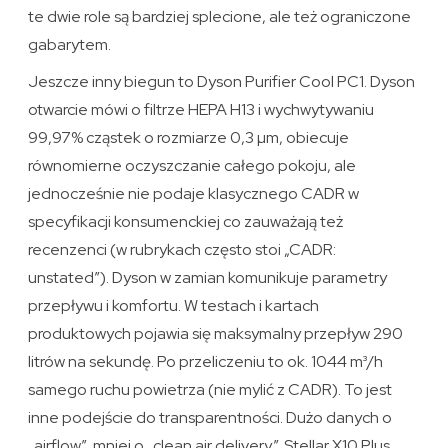
te dwie role są bardziej splecione, ale też ograniczone
gabarytem.
Jeszcze inny biegun to Dyson Purifier Cool PC1. Dyson
otwarcie mówi o filtrze HEPA H13 i wychwytywaniu
99,97% cząstek o rozmiarze 0,3 µm, obiecuje
równomierne oczyszczanie całego pokoju, ale
jednocześnie nie podaje klasycznego CADR w
specyfikacji konsumenckiej co zauważają też
recenzenci (w rubrykach często stoi „CADR:
unstated”). Dyson w zamian komunikuje parametry
przepływu i komfortu. W testach i kartach
produktowych pojawia się maksymalny przepływ 290
litrów na sekundę. Po przeliczeniu to ok. 1044 m³/h
samego ruchu powietrza (nie mylić z CADR). To jest
inne podejście do transparentności. Dużo danych o
„airflow”, mniej o „clean air delivery”. Stellar X10 Plus