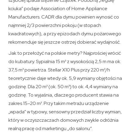
szybciej spada stężenie cząstek. Podobną „regułę
kciuka” podaje Association of Home Appliance
Manufacturers. CADR dla dymu powinien wynosić co
najmniej 2/3 powierzchni pokoju (w stopach
kwadratowych), a przy epizodach dymu pożarowego
rekomenduje się jeszcze ostrzej dobierać wydajność.
Jak to przełożyć na polskie metry? Najprościej wrócić
do kubatury. Sypialnia 15 m² z wysokością 2,5 m ma ok.
37,5 m³ powietrza. Stellar X10 Plus przy 220 m³/h
teoretycznie daje wtedy ok. 5,9 wymiany objętości na
godzinę. Dla 20 m² (ok. 50 m³) to ok. 4,4 wymiany na
godzinę. To wyjaśnia, dlaczego producent stawia na
zakres 15–20 m². Przy takim metrażu urządzenie
„wpada” w typowy, sensowny przedział liczby wymian,
który w oczyszczaczach domowych zwykle odróżnia
realną pracę od marketingu „do salonu”.