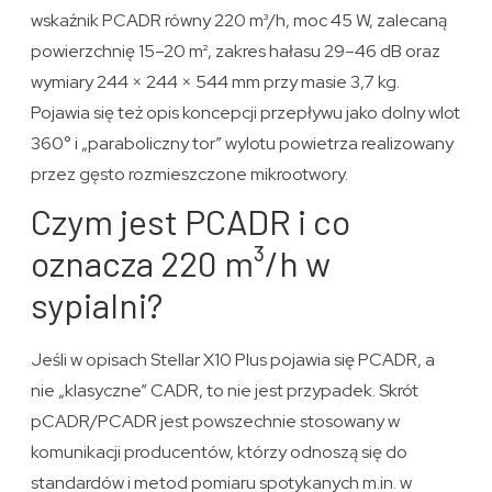
wskaźnik PCADR równy 220 m³/h, moc 45 W, zalecaną
powierzchnię 15–20 m², zakres hałasu 29–46 dB oraz
wymiary 244 × 244 × 544 mm przy masie 3,7 kg.
Pojawia się też opis koncepcji przepływu jako dolny wlot
360° i „paraboliczny tor” wylotu powietrza realizowany
przez gęsto rozmieszczone mikrootwory.
Czym jest PCADR i co
oznacza 220 m³/h w
sypialni?
Jeśli w opisach Stellar X10 Plus pojawia się PCADR, a
nie „klasyczne” CADR, to nie jest przypadek. Skrót
pCADR/PCADR jest powszechnie stosowany w
komunikacji producentów, którzy odnoszą się do
standardów i metod pomiaru spotykanych m.in. w