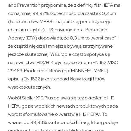
and Prevention przypomina, że z definicji filtr HEPA ma
co najmniej 99,97% skuteczności dla cząstek 0,3 µm
(to okolica tzw. MPPS – najbardziej penetrującego
rozmiaru cząstek). U.S. Environmental Protection
Agency (EPA) dopowiada, że 0,3 µm to „worst case” i
że cząstki większe i mniejsze bywają zatrzymywane
jeszcze skuteczniej. W Europie często spotyka się
nazewnictwo H13/H14 wynikające z norm EN 1822/ISO
29463. Producenci filtrów (np. MANN+HUMMEL)
opisują EN 1822 jako standard klasyfikacji filtrów
wysokoskutecznych.
Wokół Stellar X10 Plus pojawia się też określenie H13
HEPA, gdzie w polskich newsach produktowych pada
wprost sformułowanie o „warstwie H13 HEPA”. To
ważne, bo 99,98% skuteczności filtracji, którą podaje
producent, jest liczbą bardzo bliską temu, co w