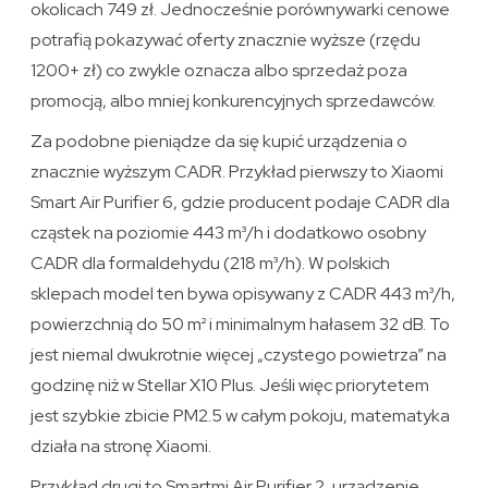
okolicach 749 zł. Jednocześnie porównywarki cenowe
potrafią pokazywać oferty znacznie wyższe (rzędu
1200+ zł) co zwykle oznacza albo sprzedaż poza
promocją, albo mniej konkurencyjnych sprzedawców.
Za podobne pieniądze da się kupić urządzenia o
znacznie wyższym CADR. Przykład pierwszy to Xiaomi
Smart Air Purifier 6, gdzie producent podaje CADR dla
cząstek na poziomie 443 m³/h i dodatkowo osobny
CADR dla formaldehydu (218 m³/h). W polskich
sklepach model ten bywa opisywany z CADR 443 m³/h,
powierzchnią do 50 m² i minimalnym hałasem 32 dB. To
jest niemal dwukrotnie więcej „czystego powietrza” na
godzinę niż w Stellar X10 Plus. Jeśli więc priorytetem
jest szybkie zbicie PM2.5 w całym pokoju, matematyka
działa na stronę Xiaomi.
Przykład drugi to Smartmi Air Purifier 2, urządzenie