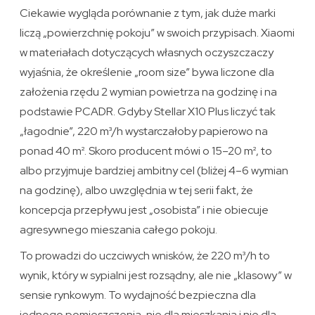
Ciekawie wygląda porównanie z tym, jak duże marki
liczą „powierzchnię pokoju” w swoich przypisach. Xiaomi
w materiałach dotyczących własnych oczyszczaczy
wyjaśnia, że określenie „room size” bywa liczone dla
założenia rzędu 2 wymian powietrza na godzinę i na
podstawie PCADR. Gdyby Stellar X10 Plus liczyć tak
„łagodnie”, 220 m³/h wystarczałoby papierowo na
ponad 40 m². Skoro producent mówi o 15–20 m², to
albo przyjmuje bardziej ambitny cel (bliżej 4–6 wymian
na godzinę), albo uwzględnia w tej serii fakt, że
koncepcja przepływu jest „osobista” i nie obiecuje
agresywnego mieszania całego pokoju.
To prowadzi do uczciwych wnisków, że 220 m³/h to
wynik, który w sypialni jest rozsądny, ale nie „klasowy” w
sensie rynkowym. To wydajność bezpieczna dla
jednego pomieszczenia, nie dla mieszkania i nie dla