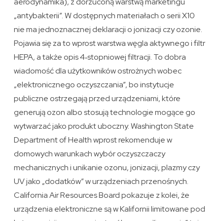
aerodynamika), z dorzuconą warstwą marketingu
„antybakterii”. W dostępnych materiałach o serii X10
nie ma jednoznacznej deklaracji o jonizacji czy ozonie.
Pojawia się za to wprost warstwa węgla aktywnego i filtr
HEPA, a także opis 4‑stopniowej filtracji. To dobra
wiadomość dla użytkowników ostrożnych wobec
„elektronicznego oczyszczania”, bo instytucje
publiczne ostrzegają przed urządzeniami, które
generują ozon albo stosują technologie mogące go
wytwarzać jako produkt uboczny. Washington State
Department of Health wprost rekomenduje w
domowych warunkach wybór oczyszczaczy
mechanicznych i unikanie ozonu, jonizacji, plazmy czy
UV jako „dodatków” w urządzeniach przenośnych.
California Air Resources Board pokazuje z kolei, że
urządzenia elektroniczne są w Kalifornii limitowane pod