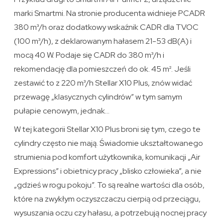
marki Smartmi. Na stronie producenta widnieje PCADR
380 m³/h oraz dodatkowy wskaźnik CADR dla TVOC
(100 m³/h), z deklarowanym hałasem 21-53 dB(A) i
mocą 40 W. Podaje się CADR do 380 m³/h i
rekomendację dla pomieszczeń do ok. 45 m². Jeśli
zestawić to z 220 m³/h Stellar X10 Plus, znów widać
przewagę „klasycznych cylindrów” w tym samym
pułapie cenowym, jednak…
W tej kategorii Stellar X10 Plus broni się tym, czego te
cylindry często nie mają. Świadomie ukształtowanego
strumienia pod komfort użytkownika, komunikacji „Air
Expressions” i obietnicy pracy „blisko człowieka”, a nie
„gdzieś w rogu pokoju”. To są realne wartości dla osób,
które na zwykłym oczyszczaczu cierpią od przeciągu,
wysuszania oczu czy hałasu, a potrzebują nocnej pracy