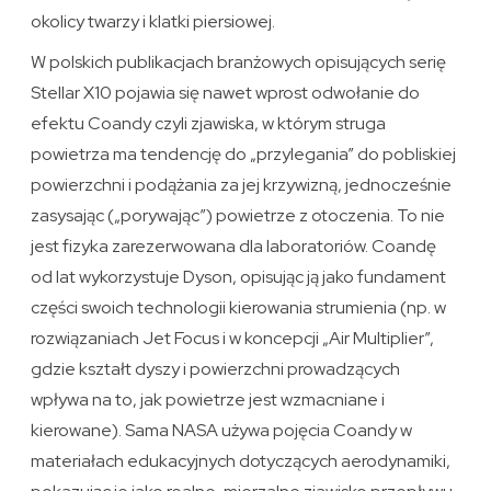
okolicy twarzy i klatki piersiowej.
W polskich publikacjach branżowych opisujących serię
Stellar X10 pojawia się nawet wprost odwołanie do
efektu Coandy czyli zjawiska, w którym struga
powietrza ma tendencję do „przylegania” do pobliskiej
powierzchni i podążania za jej krzywizną, jednocześnie
zasysając („porywając”) powietrze z otoczenia. To nie
jest fizyka zarezerwowana dla laboratoriów. Coandę
od lat wykorzystuje Dyson, opisując ją jako fundament
części swoich technologii kierowania strumienia (np. w
rozwiązaniach Jet Focus i w koncepcji „Air Multiplier”,
gdzie kształt dyszy i powierzchni prowadzących
wpływa na to, jak powietrze jest wzmacniane i
kierowane). Sama NASA używa pojęcia Coandy w
materiałach edukacyjnych dotyczących aerodynamiki,