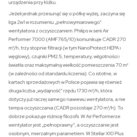
urządzenia przy łóżku.
Jeżeli jednak przesunąć się o półkę wyżej, zaczyna się
liga 2w1 w rozumieniu „pełnowymiarowego”
wentylatora z oczyszczaniem. Philips w serii Air
Performer 7000 (AMF765/10) komunikuje CADR 270
m³/h, trzy stopnie filtracji (w tym NanoProtect HEPA i
węglowy), czujniki PM2.5, temperatury, wilgotności i
światła oraz maksymalną wielkość pomieszczenia 70 m²
(w zależności od standardu liczenia). Co istotne, w
kartach sprzedażowych w Polsce pojawia się również
druga liczba „wydajność” rzędu 1730 m³/h, która
dotyczy już raczej samego nawiewu wentylatora, a nie
tempa oczyszczania (CADR pozostaje 270 m³/h). To
dobrze pokazuje różnicę filozofii. W Air Performerze
wentylator jest „pełnoprawny”, a oczyszczanie jest
osobnym, mierzalnym parametrem. W Stellar X10 Plus