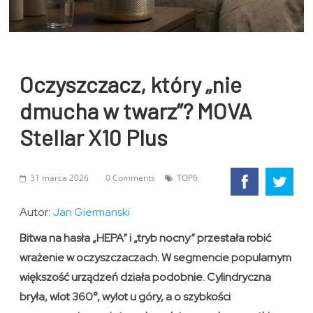
Oczyszczacz, który „nie
dmucha w twarz”? MOVA
Stellar X10 Plus
31 marca 2026
0 Comments
TOP6
Autor:
Jan Giermanski
Bitwa na hasła „HEPA” i „tryb nocny” przestała robić
wrażenie w oczyszczaczach. W segmencie popularnym
większość urządzeń działa podobnie. Cylindryczna
bryła, wlot 360°, wylot u góry, a o szybkości