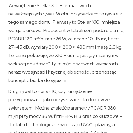
Wewnętrznie Stellar X10 Plus ma dwóch
najważniejszych rywali. W obu przypadkach to rywale z
tego samego domu. Pierwszy to Stellar X10, mniejsza
wersja biurkowa. Producent w tabeli serii podaje dla niej
PCADR 120 m³/h, moc 26 W, zalecane 10–15 m², hałas
27–45 dB, wymiary 200 × 200 × 430 mm i masę 2,3 kg.
To jasno pokazuje, że X10 Plus nie jest „tym samym w
większej obudowie”, tylko rośnie w dwóch wymiarach
naraz: wydajności i fizycznej obecności, przenosząc
koncept z biurka do sypialni.
Drugi rywal to Puris P10, czyli urządzenie
pozycjonowane jako oczyszczacz dla domów ze
zwierzętami. Można znaleźć parametry PCADR 380
m³/h przy mocy 36 W, filtr HEPA H13 oraz co kluczowe –
dodatki technologiczne w rodzaju UV‑C i plazmy, a
także systemy nastawione na zapachy („Active