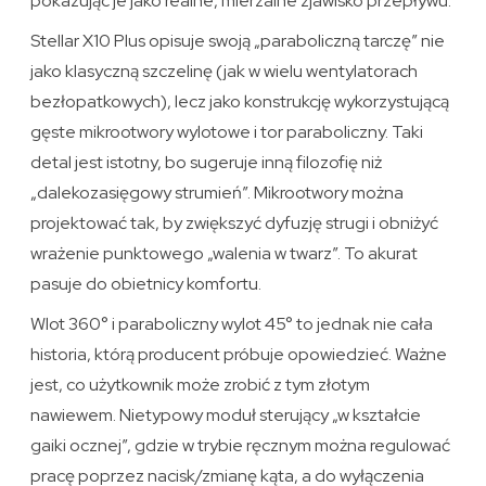
pokazując je jako realne, mierzalne zjawisko przepływu.
Stellar X10 Plus opisuje swoją „paraboliczną tarczę” nie
jako klasyczną szczelinę (jak w wielu wentylatorach
bezłopatkowych), lecz jako konstrukcję wykorzystującą
gęste mikrootwory wylotowe i tor paraboliczny. Taki
detal jest istotny, bo sugeruje inną filozofię niż
„dalekozasięgowy strumień”. Mikrootwory można
projektować tak, by zwiększyć dyfuzję strugi i obniżyć
wrażenie punktowego „walenia w twarz”. To akurat
pasuje do obietnicy komfortu.
Wlot 360° i paraboliczny wylot 45° to jednak nie cała
historia, którą producent próbuje opowiedzieć. Ważne
jest, co użytkownik może zrobić z tym złotym
nawiewem. Nietypowy moduł sterujący „w kształcie
gaiki ocznej”, gdzie w trybie ręcznym można regulować
pracę poprzez nacisk/zmianę kąta, a do wyłączenia