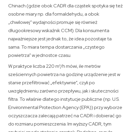
Chinach (gdzie obok CADR dla cząstek spotyka się też
osobne miary np. dla formaldehydu, a obok
„chwilowej” wydajności promuje się również
długookresowy wskaźnik CCM). Dla konsumenta
najważniejsze jest jednak to, że idea pozostaje ta
sama. To miara tempa dostarczania „czystego
powietrza” w jednostce czasu.
W praktyce liczba 220 m³/h mówi, ile metrów
sześciennych powietrza na godzinę urządzenie jest w
stanie przefiltrować „efektywnie”, czyli po
uwzględnieniu zarówno przepływu, jak i skuteczności
filtra. To właśnie dlatego instytucje publiczne (np. U.S.
Environmental Protection Agency (EPA)) przy wyborze
oczyszczacza zalecają patrzeć na CADR i dobierać go
do rozmiaru pomieszczenia. Im wyższy CADR, tym