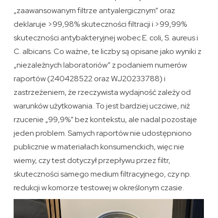
„zaawansowanym filtrze antyalergicznym” oraz
deklaruje >99,98% skuteczności filtracji i >99,99%
skuteczności antybakteryjnej wobec E. coli, S. aureus i
C. albicans. Co ważne, te liczby są opisane jako wyniki z
„niezależnych laboratoriów” z podaniem numerów
raportów (240428522 oraz WJ20233788) i
zastrzeżeniem, że rzeczywista wydajność zależy od
warunków użytkowania. To jest bardziej uczciwe, niż
rzucenie „99,9%” bez kontekstu, ale nadal pozostaje
jeden problem. Samych raportów nie udostępniono
publicznie w materiałach konsumenckich, więc nie
wiemy, czy test dotyczył przepływu przez filtr,
skuteczności samego medium filtracyjnego, czy np.
redukcji w komorze testowej w określonym czasie.