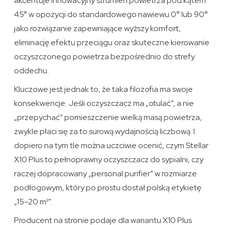
akcentuje innowacyjny strumień powietrza pod kątem
45° w opozycji do standardowego nawiewu 0° lub 90°
jako rozwiązanie zapewniające wyższy komfort,
eliminację efektu przeciągu oraz skuteczne kierowanie
oczyszczonego powietrza bezpośrednio do strefy
oddechu.
Kluczowe jest jednak to, że taka filozofia ma swoje
konsekwencje. Jeśli oczyszczacz ma „otulać”, a nie
„przepychać” pomieszczenie wielką masą powietrza,
zwykle płaci się za to surową wydajnością liczbową. I
dopiero na tym tle można uczciwie ocenić, czym Stellar
X10 Plus to pełnoprawny oczyszczacz do sypialni, czy
raczej dopracowany „personal purifier” w rozmiarze
podłogowym, który po prostu dostał polską etykietę
„15–20 m²”.
Producent na stronie podaje dla wariantu X10 Plus