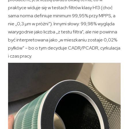
praktyce widuje się w testach filtrów klasy H13 (choć
sama norma definiuje minimum 99,95% przy MPPS, a
nie „0,3 µm w próżni”). Innymi słowy: 99,98% wygląda
wiarygodnie jako liczba „z testu filtra”, ale nie powinna
być interpretowana jako „w mieszkaniu zostaje 0,02%
pyłków” – bo o tym decyduje CADR/PCADR, cyrkulacja
i czas pracy.