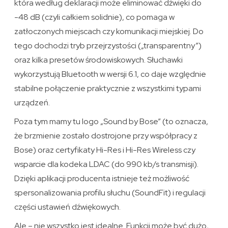
która według deklaracji może eliminować dźwięki do
-48 dB (czyli całkiem solidnie), co pomaga w
zatłoczonych miejscach czy komunikacji miejskiej. Do
tego dochodzi tryb przejrzystości („transparentny”)
oraz kilka presetów środowiskowych. Słuchawki
wykorzystują Bluetooth w wersji 6.1, co daje względnie
stabilne połączenie praktycznie z wszystkimi typami
urządzeń.
Poza tym mamy tu logo „Sound by Bose” (to oznacza,
że brzmienie zostało dostrojone przy współpracy z
Bose) oraz certyfikaty Hi-Res i Hi-Res Wireless czy
wsparcie dla kodeka LDAC (do 990 kb/s transmisji).
Dzięki aplikacji producenta istnieje też możliwość
spersonalizowania profilu słuchu (SoundFit) i regulacji
części ustawień dźwiękowych.
Ale – nie wszystko jest idealne. Funkcji może być dużo,