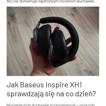
tle) nie dorównuje najdroższym modelom słuchawek.
Jak Baseus Inspire XH1
sprawdzają się na co dzień?
Noszenie tych słuchawek to przyjemność – poduszki