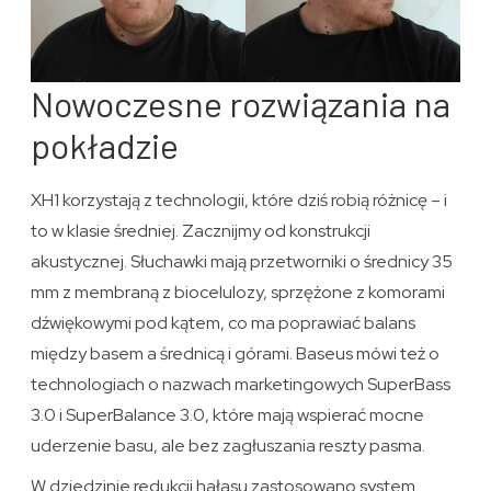
Nowoczesne rozwiązania na
pokładzie
XH1 korzystają z technologii, które dziś robią różnicę – i
to w klasie średniej. Zacznijmy od konstrukcji
akustycznej. Słuchawki mają przetworniki o średnicy 35
mm z membraną z biocelulozy, sprzężone z komorami
dźwiękowymi pod kątem, co ma poprawiać balans
między basem a średnicą i górami. Baseus mówi też o
technologiach o nazwach marketingowych SuperBass
3.0 i SuperBalance 3.0, które mają wspierać mocne
uderzenie basu, ale bez zagłuszania reszty pasma.
W dziedzinie redukcji hałasu zastosowano system