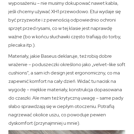
wyposażeniu – nie musimy dokupować nawet kabla,
jeśli chcemy używać XH1 przewodowo. Etui wydaje się
być przyzwoite i z pewnością odpowiednio ochroni
sprzęt przed rysami, co w tej klasie jest naprawdę
ważne (bo w końcu słuchawki często trafiają do torby,
plecaka itp.).
Materiały, jakie Baseus deklaruje, też robią dobre
wrażenie – poduszeczki określono jako „velvet-like soft
cushions”, a sam ich design jest ergonomiczny, co ma
zapewnić komfort na cały dzień. Widać tu nacisk na
wygodę – miękkie materiały, konstrukcja dopasowana
do czaszki. Ale mam też krytyczną uwagę – same pady
słabo sprawdzają się w ciepłym otoczeniu. Potrafią
nagrzewać okolice uszu, co powoduje pewien
dyskomfort (przynajmniej u mnie).