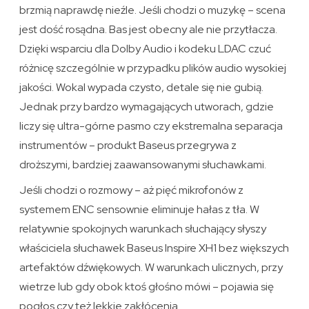
brzmią naprawdę nieźle. Jeśli chodzi o muzykę – scena
jest dość rosądna. Bas jest obecny ale nie przytłacza.
Dzięki wsparciu dla Dolby Audio i kodeku LDAC czuć
różnicę szczególnie w przypadku plików audio wysokiej
jakości. Wokal wypada czysto, detale się nie gubią.
Jednak przy bardzo wymagających utworach, gdzie
liczy się ultra-górne pasmo czy ekstremalna separacja
instrumentów – produkt Baseus przegrywa z
droższymi, bardziej zaawansowanymi słuchawkami.
Jeśli chodzi o rozmowy – aż pięć mikrofonów z
systemem ENC sensownie eliminuje hałas z tła. W
relatywnie spokojnych warunkach słuchający słyszy
właściciela słuchawek Baseus Inspire XH1 bez większych
artefaktów dźwiękowych. W warunkach ulicznych, przy
wietrze lub gdy obok ktoś głośno mówi – pojawia się
pogłos czy też lekkie zakłócenia.