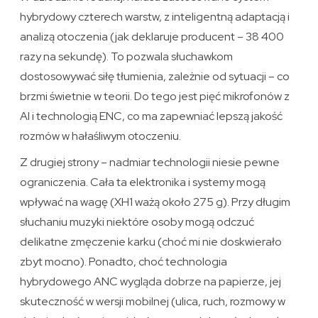
hybrydowy czterech warstw, z inteligentną adaptacją i
analizą otoczenia (jak deklaruje producent – 38 400
razy na sekundę). To pozwala słuchawkom
dostosowywać siłę tłumienia, zależnie od sytuacji – co
brzmi świetnie w teorii. Do tego jest pięć mikrofonów z
AI i technologią ENC, co ma zapewniać lepszą jakość
rozmów w hałaśliwym otoczeniu.
Z drugiej strony – nadmiar technologii niesie pewne
ograniczenia. Cała ta elektronika i systemy mogą
wpływać na wagę (XH1 ważą około 275 g). Przy długim
słuchaniu muzyki niektóre osoby mogą odczuć
delikatne zmęczenie karku (choć mi nie doskwierało
zbyt mocno). Ponadto, choć technologia
hybrydowego ANC wygląda dobrze na papierze, jej
skuteczność w wersji mobilnej (ulica, ruch, rozmowy w