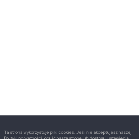
Ta strona wykorzystuje pliki cookies. Jeśli nie akceptujesz naszej
Polityki prywatności, opuść naszą stronę lub dostosuj ustawienia