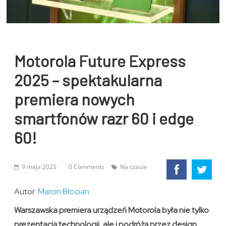
Motorola Future Express
2025 – spektakularna
premiera nowych
smartfonów razr 60 i edge
60!
9 maja 2025
0 Comments
Na czasie
Autor:
Marcin Błocian
Warszawska premiera urządzeń Motorola była nie tylko
prezentacją technologii, ale i podróżą przez design,