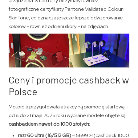
urządzenia. Smartfony otrzymały również
fotograficzne certyfikaty Pantone Validated Colour i
SkinTone, co oznacza jeszcze lepsze odwzorowanie
kolorów – również odcieni skóry – na zdjęciach.
Ceny i promocje cashback w
Polsce
Motorola przygotowała atrakcyjną promocję startową –
od 8 do 21 maja 2025 roku wybrane modele objęte są
cashbackiem nawet do 1000 złotych
:
razr 60 ultra (16/512 GB)
– 5699 zł (cashback 1000