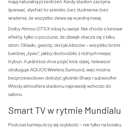
mają naturalną przestrzeń. Kiedy stadion zaczyna
śpiewać, słychać to szeroko, bez dudnienia i bez
wrażenia, że wszystko zlewa się w jedną masę.
Dolby Atmos i DTS:X robią tu swoje. Nie chodzi o kinowe
efekty, tylko o poczucie, że dźwięk otacza cię z kilku
stron. Oklaski, gwizdy, okrzyki kibiców – wszystko brzmi
bardziej „żywo”, jakby dochodziło z różnych miejsc
trybun. A jeśli ktoś chce pójść krok dalej, telewizor
obsługuje AQUOS Wireless Surround, więc można
bezprzewodowo dołożyć głośniki Sharp i subwoofer.
Wtedy atmosfera stadionu naprawdę wchodzi do
salonu.
Smart TV w rytmie Mundialu
Podczas turnieju liczy się szybkość – nie tylko na boisku,