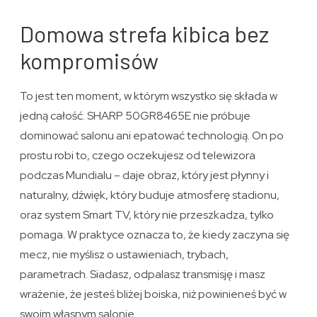
Domowa strefa kibica bez
kompromisów
To jest ten moment, w którym wszystko się składa w
jedną całość. SHARP 50GR8465E nie próbuje
dominować salonu ani epatować technologią. On po
prostu robi to, czego oczekujesz od telewizora
podczas Mundialu – daje obraz, który jest płynny i
naturalny, dźwięk, który buduje atmosferę stadionu,
oraz system Smart TV, który nie przeszkadza, tylko
pomaga. W praktyce oznacza to, że kiedy zaczyna się
mecz, nie myślisz o ustawieniach, trybach,
parametrach. Siadasz, odpalasz transmisję i masz
wrażenie, że jesteś bliżej boiska, niż powinieneś być w
swoim własnym salonie.