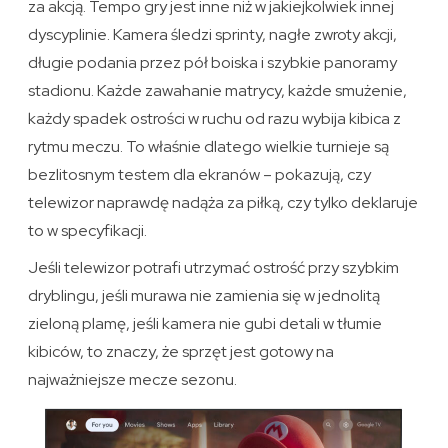
za akcją. Tempo gry jest inne niż w jakiejkolwiek innej
dyscyplinie. Kamera śledzi sprinty, nagłe zwroty akcji,
długie podania przez pół boiska i szybkie panoramy
stadionu. Każde zawahanie matrycy, każde smużenie,
każdy spadek ostrości w ruchu od razu wybija kibica z
rytmu meczu. To właśnie dlatego wielkie turnieje są
bezlitosnym testem dla ekranów – pokazują, czy
telewizor naprawdę nadąża za piłką, czy tylko deklaruje
to w specyfikacji.
Jeśli telewizor potrafi utrzymać ostrość przy szybkim
dryblingu, jeśli murawa nie zamienia się w jednolitą
zieloną plamę, jeśli kamera nie gubi detali w tłumie
kibiców, to znaczy, że sprzęt jest gotowy na
najważniejsze mecze sezonu.