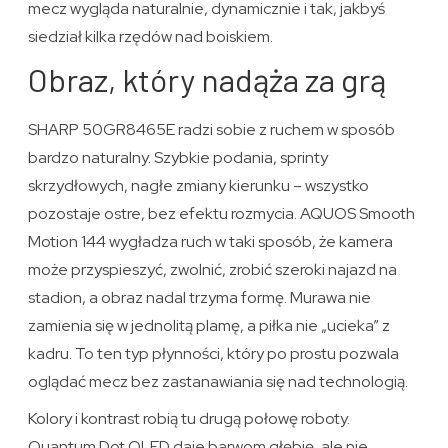
mecz wygląda naturalnie, dynamicznie i tak, jakbyś
siedział kilka rzędów nad boiskiem.
Obraz, który nadąża za grą
SHARP 50GR8465E radzi sobie z ruchem w sposób
bardzo naturalny. Szybkie podania, sprinty
skrzydłowych, nagłe zmiany kierunku – wszystko
pozostaje ostre, bez efektu rozmycia. AQUOS Smooth
Motion 144 wygładza ruch w taki sposób, że kamera
może przyspieszyć, zwolnić, zrobić szeroki najazd na
stadion, a obraz nadal trzyma formę. Murawa nie
zamienia się w jednolitą plamę, a piłka nie „ucieka” z
kadru. To ten typ płynności, który po prostu pozwala
oglądać mecz bez zastanawiania się nad technologią.
Kolory i kontrast robią tu drugą połowę roboty.
Quantum Dot QLED daje barwom głębię, ale nie