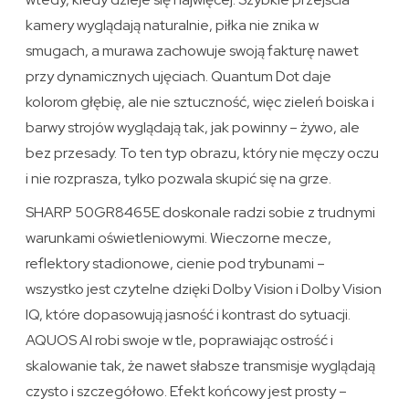
kamery wyglądają naturalnie, piłka nie znika w
smugach, a murawa zachowuje swoją fakturę nawet
przy dynamicznych ujęciach. Quantum Dot daje
kolorom głębię, ale nie sztuczność, więc zieleń boiska i
barwy strojów wyglądają tak, jak powinny – żywo, ale
bez przesady. To ten typ obrazu, który nie męczy oczu
i nie rozprasza, tylko pozwala skupić się na grze.
SHARP 50GR8465E doskonale radzi sobie z trudnymi
warunkami oświetleniowymi. Wieczorne mecze,
reflektory stadionowe, cienie pod trybunami –
wszystko jest czytelne dzięki Dolby Vision i Dolby Vision
IQ, które dopasowują jasność i kontrast do sytuacji.
AQUOS AI robi swoje w tle, poprawiając ostrość i
skalowanie tak, że nawet słabsze transmisje wyglądają
czysto i szczegółowo. Efekt końcowy jest prosty –