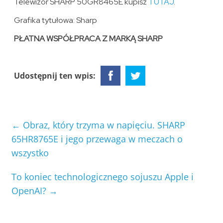
Telewizor SHARP 50GR8465E kupisz
TUTAJ
.
Grafika tytułowa: Sharp
PŁATNA WSPÓŁPRACA Z MARKĄ SHARP
Udostępnij ten wpis:
←
Obraz, który trzyma w napięciu. SHARP
65HR8765E i jego przewaga w meczach o
wszystko
To koniec technologicznego sojuszu Apple i
OpenAI?
→