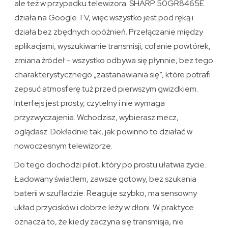
ale też w przypadku telewizora. SHARP 50GR8465E
działa na Google TV, więc wszystko jest pod ręką i
działa bez zbędnych opóźnień. Przełączanie między
aplikacjami, wyszukiwanie transmisji, cofanie powtórek,
zmiana źródeł – wszystko odbywa się płynnie, bez tego
charakterystycznego „zastanawiania się”, które potrafi
zepsuć atmosferę tuż przed pierwszym gwizdkiem.
Interfejs jest prosty, czytelny i nie wymaga
przyzwyczajenia. Wchodzisz, wybierasz mecz,
oglądasz. Dokładnie tak, jak powinno to działać w
nowoczesnym telewizorze.
Do tego dochodzi pilot, który po prostu ułatwia życie.
Ładowany światłem, zawsze gotowy, bez szukania
baterii w szufladzie. Reaguje szybko, ma sensowny
układ przycisków i dobrze leży w dłoni. W praktyce
oznacza to, że kiedy zaczyna się transmisja, nie