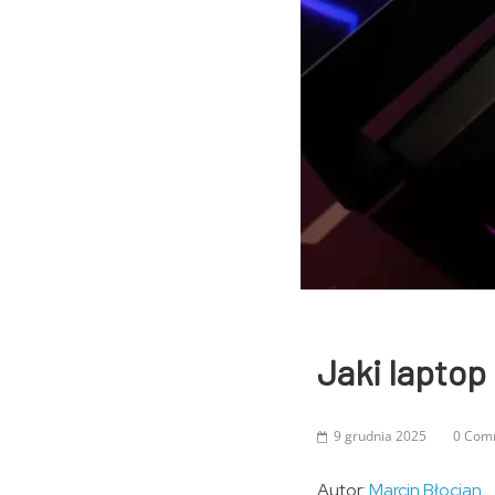
Jaki lapto
9 grudnia 2025
0 Com
Autor:
Marcin Błocian