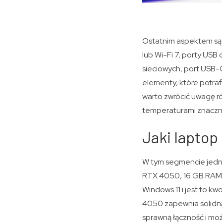
Ostatnim aspektem są 
lub Wi-Fi 7, porty USB
sieciowych, port USB-C
elementy, które potra
warto zwrócić uwagę ró
temperaturami znacznie
Jaki laptop
W tym segmencie jedny
RTX 4050, 16 GB RAM i
Windows 11 i jest to k
4050 zapewnia solidn
sprawną łączność i moż