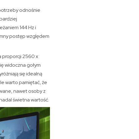
 potrzeby odnośnie
bardziej
eżaniem 144 Hz i
gromny postęp względem
 proporcji 2560 x
 się widoczna gołym
óżniają się idealną
ale warto pamiętać, że
owane, nawet osoby z
nadal świetna wartość.