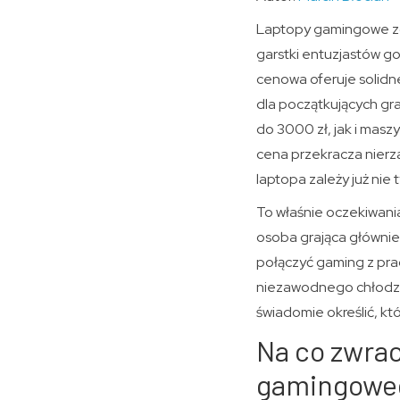
Laptopy gamingowe zd
garstki entuzjastów go
cenowa oferuje solidn
dla początkujących gra
do 3000 zł, jak i masz
cena przekracza nierz
laptopa zależy już nie 
To właśnie oczekiwania
osoba grająca głównie 
połączyć gaming z pra
niezawodnego chłodzen
świadomie określić, któ
Na co zwra
gamingowe