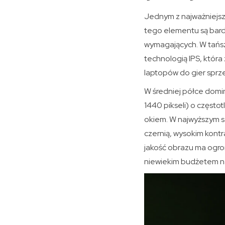
Jednym z najważniejszy
tego elementu są bardz
wymagających. W tańsz
technologią IPS, która
laptopów do gier sprzed
W średniej półce domin
1440 pikseli) o często
okiem. W najwyższym se
czernią, wysokim kontr
jakość obrazu ma ogro
niewiekim budżetem na