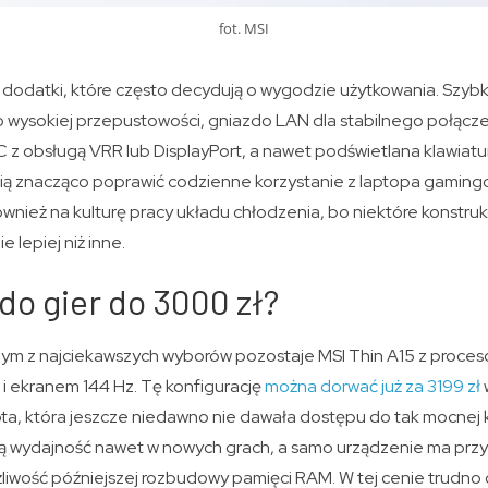
fot. MSI
dodatki, które często decydują o wygodzie użytkowania. Szybk
 o wysokiej przepustowości, gniazdo LAN dla stabilnego połącz
 z obsługą VRR lub DisplayPort, a nawet podświetlana klawiatu
fią znacząco poprawić codzienne korzystanie z laptopa gamin
wnież na kulturę pracy układu chłodzenia, bo niektóre konstruk
 lepiej niż inne.
 do gier do 3000 zł?
m z najciekawszych wyborów pozostaje MSI Thin A15 z proces
 ekranem 144 Hz. Tę konfigurację
można dorwać już za 3199 zł
wota, która jeszcze niedawno nie dawała dostępu do tak mocnej k
ą wydajność nawet w nowych grach, a samo urządzenie ma przy
liwość późniejszej rozbudowy pamięci RAM. W tej cenie trudno 