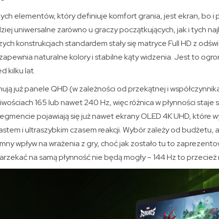
ch elementów, który definiuje komfort grania, jest ekran, bo i
iej uniwersalne zarówno u graczy początkujących, jak i tych naj
ych konstrukcjach standardem stały się matryce Full HD z odświ
 zapewnia naturalne kolory i stabilne kąty widzenia. Jest to o
 kilku lat.
ują już panele QHD (w zależności od przekątnej i współczynnika
tliwościach 165 lub nawet 240 Hz, więc różnica w płynności staje
gmencie pojawiają się już nawet ekrany OLED 4K UHD, które wyr
astem i ultraszybkim czasem reakcji. Wybór zależy od budżetu, 
mny wpływ na wrażenia z gry, choć jak zostało tu to zaprezent
rzekać na samą płynność nie będą mogły – 144 Hz to przecież 