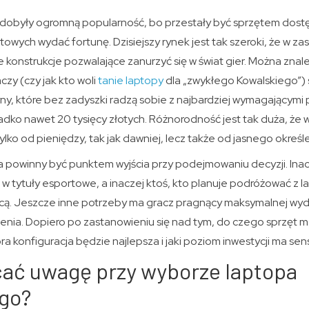
obyły ogromną popularność, bo przestały być sprzętem dostę
towych wydać fortunę. Dzisiejszy rynek jest tak szeroki, że w z
e konstrukcje pozwalające zanurzyć się w świat gier. Można zn
czy (czy jak kto woli
tanie laptopy
dla „zwykłego Kowalskiego”)
yny, które bez zadyszki radzą sobie z najbardziej wymagającymi 
adko nawet 20 tysięcy złotych. Różnorodność jest tak duża, że
tylko od pieniędzy, tak jak dawniej, lecz także od jasnego okreś
 powinny być punktem wyjścia przy podejmowaniu decyzji. Inacz
w tytuły esportowe, a inaczej ktoś, kto planuje podróżować z 
cą. Jeszcze inne potrzeby ma gracz pragnący maksymalnej wyda
ia. Dopiero po zastanowieniu się nad tym, do czego sprzęt m
ra konfiguracja będzie najlepsza i jaki poziom inwestycji ma sen
cać uwagę przy wyborze laptopa
go?