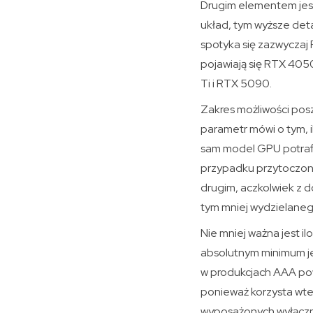
Drugim elementem jest 
układ, tym wyższe deta
spotyka się zazwyczaj
pojawiają się RTX 405
Ti i RTX 5090.
Zakres możliwości pos
parametr mówi o tym, 
sam model GPU potrafi 
przypadku przytoczone
drugim, aczkolwiek z d
tym mniej wydzielaneg
Nie mniej ważna jest i
absolutnym minimum je
w produkcjach AAA powi
ponieważ korzysta wt
wyposażonych wyłączni