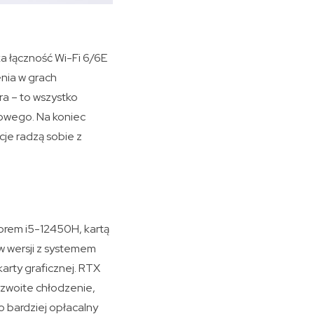
a łączność Wi-Fi 6/6E
enia w grach
ra – to wszystko
gowego. Na koniec
cje radzą sobie z
orem i5-12450H, kartą
w wersji z systemem
arty graficznej. RTX
zwoite chłodzenie,
o bardziej opłacalny