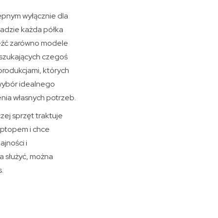
pnym wyłącznie dla
asadzie każda półka
aleźć zarówno modele
 szukających czegoś
produkcjami, których
 wybór idealnego
lenia własnych potrzeb.
ej sprzęt traktuje
laptopem i chce
jności i
a służyć, można
s.