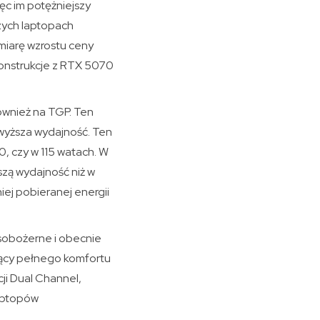
ęc im potężniejszy
szych laptopach
miarę wzrostu ceny
onstrukcje z RTX 5070
ównież na TGP. Ten
 wyższa wydajność. Ten
0, czy w 115 watach. W
zą wydajność niż w
iej pobieranej energii
zasobożerne i obecnie
jący pełnego komfortu
ji Dual Channel,
aptopów