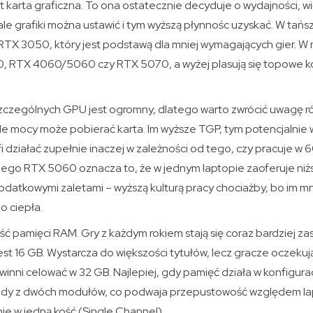
karta graficzna. To ona ostatecznie decyduje o wydajności, wi
le grafiki można ustawić i tym wyższą płynnośc uzyskać. W tań
 RTX 3050, który jest podstawą dla mniej wymagających gier. W 
0, RTX 4060/5060 czy RTX 5070, a wyżej plasują się topowe k
zczególnych GPU jest ogromny, dlatego warto zwrócić uwagę r
ile mocy może pobierać karta. Im wyższe TGP, tym potencjalnie
działać zupełnie inaczej w zależności od tego, czy pracuje w 6
go RTX 5060 oznacza to, że w jednym laptopie zaoferuje niżs
odatkowymi zaletami – wyższą kulturą pracy chociażby, bo im mn
o ciepła.
lość pamięci RAM. Gry z każdym rokiem stają się coraz bardziej 
st 16 GB. Wystarcza do większości tytułów, lecz gracze oczeku
nni celować w 32 GB. Najlepiej, gdy pamięć działa w konfigurac
edy z dwóch modułów, co podwaja przepustowość względem l
e w jedną kość (Single Channel).