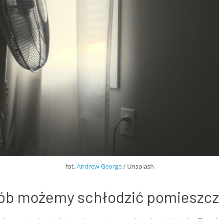
fot.
Andrew George
/ Unsplash
sób możemy schłodzić pomieszcz