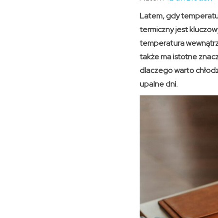
Latem, gdy temperatur
termiczny jest kluczo
temperatura wewnątrz 
także ma istotne znacz
dlaczego warto chłodz
upalne dni.