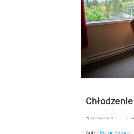
Chłodzenie
11 czerwca 2023
0 C
Autor:
Marcin Błocian