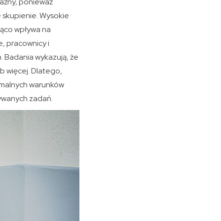
ważny, ponieważ
e skupienie. Wysokie
ząco wpływa na
, pracownicy i
. Badania wykazują, że
 więcej. Dlatego,
ymalnych warunków
nywanych zadań.