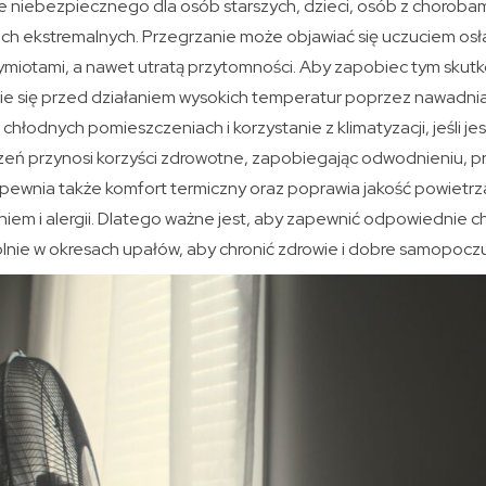
e niebezpiecznego dla osób starszych, dzieci, osób z chorobam
ch ekstremalnych. Przegrzanie może objawiać się uczuciem osł
ymiotami, a nawet utratą przytomności. Aby zapobiec tym skutk
e się przed działaniem wysokich temperatur poprzez nawadni
chłodnych pomieszczeniach i korzystanie z klimatyzacji, jeśli je
ń przynosi korzyści zdrowotne, zapobiegając odwodnieniu, pr
pewnia także komfort termiczny oraz poprawia jakość powietrza
em i alergii. Dlatego ważne jest, aby zapewnić odpowiednie c
nie w okresach upałów, aby chronić zdrowie i dobre samopoczu