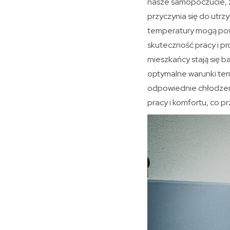
nasze samopoczucie, z
przyczynia się do utrz
temperatury mogą powo
skuteczność pracy i p
mieszkańcy stają się 
optymalne warunki ter
odpowiednie chłodzen
pracy i komfortu, co p