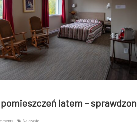
 pomieszczeń latem – sprawdzon
omments
Na czasie