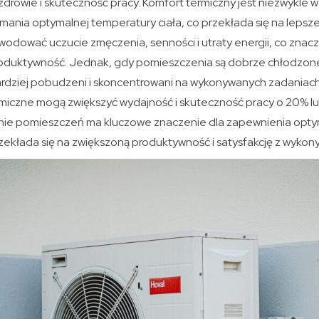
drowie i skuteczność pracy. Komfort termiczny jest niezwykle 
ymania optymalnej temperatury ciała, co przekłada się na lepsz
dować uczucie zmęczenia, senności i utraty energii, co znac
roduktywność. Jednak, gdy pomieszczenia są dobrze chłodzone
bardziej pobudzeni i skoncentrowani na wykonywanych zadaniach
miczne mogą zwiększyć wydajność i skuteczność pracy o 20% lub
ie pomieszczeń ma kluczowe znaczenie dla zapewnienia opt
rzekłada się na zwiększoną produktywność i satysfakcję z wyko