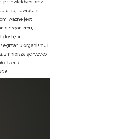
i przewlekłymi oraz
abienia, zawrotami
om, ważne jest
anie organizmu,
st dostępna.
zegrzaniu organizmu i
, zmniejszając ryzyko
hłodzenie
cie.