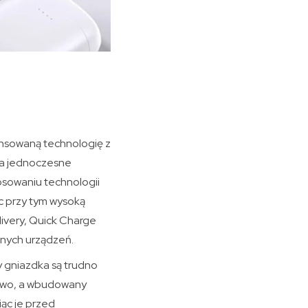
ansowaną technologię z
a jednoczesne
tosowaniu technologii
ąc przy tym wysoką
ivery, Quick Charge
dnych urządzeń.
y gniazdka są trudno
two, a wbudowany
ąc je przed