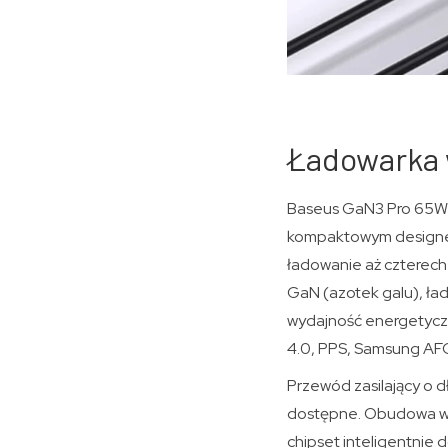
Ładowarka 
​Baseus GaN3 Pro 65W 
kompaktowym designe
ładowanie aż czterech 
GaN (azotek galu), ład
wydajność energetyczn
4.0, PPS, Samsung AFC
Przewód zasilający o 
dostępne. Obudowa wy
chipset inteligentnie