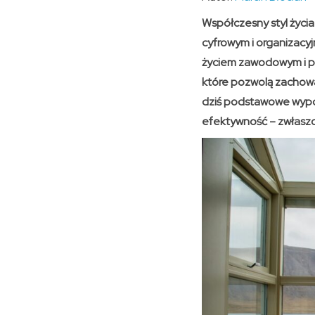
Współczesny styl życia 
cyfrowym i organizacyj
życiem zawodowym i pry
które pozwolą zachować
dziś podstawowe wypo
efektywność – zwłaszc