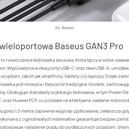
fot. Baseus
wieloportowa Baseus GAN3 Pro
to nowoczesna ładowarka sieciowa, która łączy w sobie zaaw
m. Wyposażona w dwa porty USB-C oraz dwa USB-A, umożliwi
urządzeń, takich jak smartfony, tablety czy laptopy. Dzięki zas
owarka jest mniejsza i lżejsza niż tradycyjne modele, zachowuj
ą. Obsługuje standardy szybkiego ładowania, w tym Power Del
 oraz Huawei FCP, co pozwala na efektywne zasilanie różnoro
długości 1,5 metra zapewnia wygodę użytkowania, zwłaszcza gd
konana z ogniotrwałych materiałów gwarantuje bezpieczeńs
 dostosowuje natężenie prądu do podłączonych urządzeń, chroni