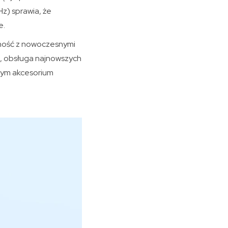
z) sprawia, że
e.
nność z nowoczesnymi
ń, obsługa najnowszych
nym akcesorium