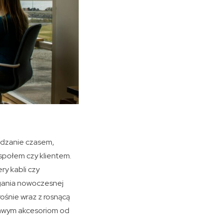
ządzanie czasem,
społem czy klientem.
ry kabli czy
agania nowoczesnej
rośnie wraz z rosnącą
iekawym akcesoriom od