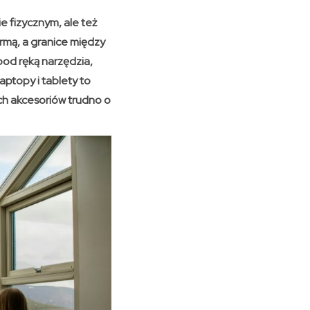
ie fizycznym, ale też
rmą, a granice między
pod ręką narzędzia,
aptopy i tablety to
h akcesoriów trudno o