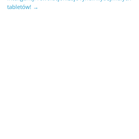
tabletów!
→