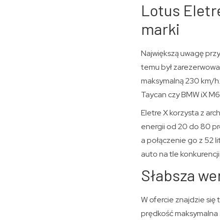
Lotus Eletr
marki
Największą uwagę przyc
temu był zarezerwowan
maksymalną 230 km/h. 
Taycan czy BMW iX M6
Eletre X korzysta z ar
energii od 20 do 80 p
a połączenie go z 52 l
auto na tle konkurencj
Słabsza wer
W ofercie znajdzie się
prędkość maksymalna 2