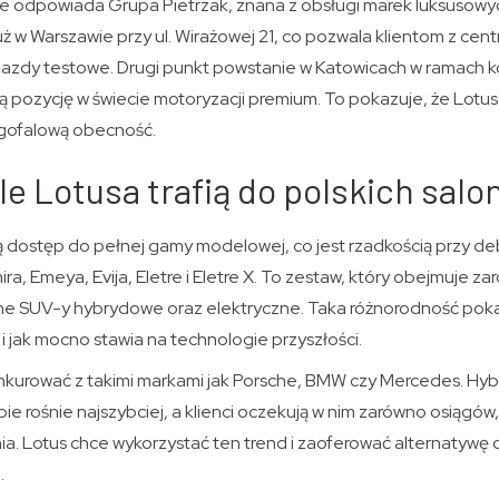
ce odpowiada Grupa Pietrzak, znana z obsługi marek luksusowyc
uż w Warszawie przy ul. Wirażowej 21, co pozwala klientom z cent
 jazdy testowe. Drugi punkt powstanie w Katowicach w ramach 
ną pozycję w świecie motoryzacji premium. To pokazuje, że Lotus 
ugofalową obecność.
e Lotusa trafią do polskich sal
ją dostęp do pełnej gamy modelowej, co jest rzadkością przy d
ira, Emeya, Evija, Eletre i Eletre X. To zestaw, który obejmuje z
ne SUV-y hybrydowe oraz elektryczne. Taka różnorodność poka
 i jak mocno stawia na technologie przyszłości.
kurować z takimi markami jak Porsche, BMW czy Mercedes. Hyb
ie rośnie najszybciej, a klienci oczekują w nim zarówno osiągó
 Lotus chce wykorzystać ten trend i zaoferować alternatywę d
.