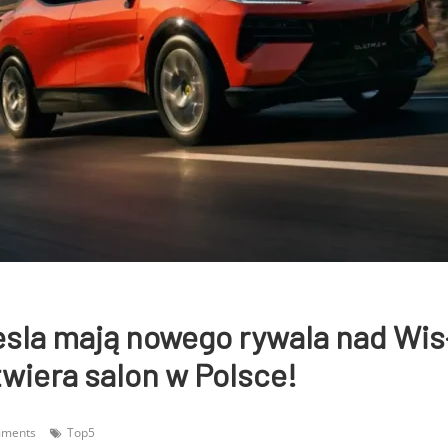
esla mają nowego rywala nad Wis
otwiera salon w Polsce!
mments
Top5