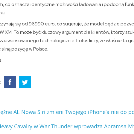
, co oznacza identyczne możliwości ładowania i podobną funk
iu.
ynają się od 96990 euro, co sugeruje, że model będzie pozy
 XM. To może być kluczowy argument dla klientów, którzy szuk
 zaawansowanego technologicznie. Lotus liczy, że właśnie ta g
lną pozycję w Polsce.
s
:
ężne AI. Nowa Siri zmieni Twojego iPhone’a nie do p
Heavy Cavalry w War Thunder wprowadza Abramsa M1A