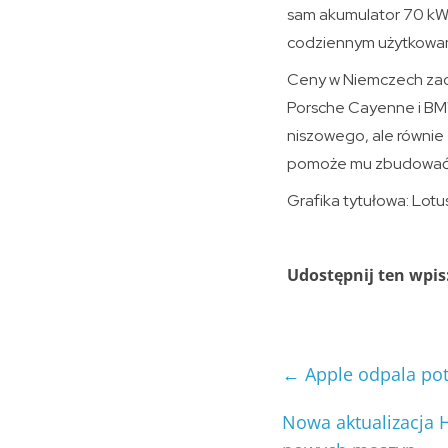
sam akumulator 70 kWh
codziennym użytkowan
Ceny w Niemczech zacz
Porsche Cayenne i BMW
niszowego, ale równie
pomoże mu zbudować si
Grafika tytułowa: Lotu
Udostępnij ten wpis
←
Apple odpala pot
Nowa aktualizacja 