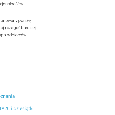
cjonalność w
cjonowany poniżej
ają czegoś bardziej
rupa odbiorców
oznania
2C i dziesiątki