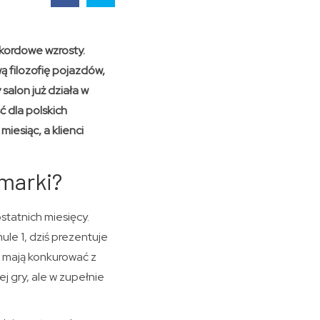
ekordowe wzrosty.
ą filozofię pojazdów,
alon już działa w
 dla polskich
iesiąc, a klienci
 marki?
statnich miesięcy.
ule 1, dziś prezentuje
e mają konkurować z
j gry, ale w zupełnie