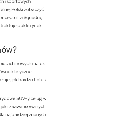
h i sportowych.
ralnej Polski zobaczyć
konceptu La Squadra,
traktuje polski rynek
onów?
ebiutach nowych marek.
arówno klasyczne
zuje, jak bardzo Lotus
rydowe SUV-y celują w
w, jak i zaawansowanych
la najbardziej znanych