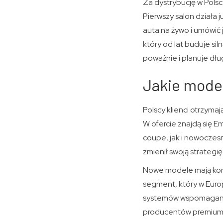
Za dystrybucję w Pols
Pierwszy salon działa j
auta na żywo i umówić
który od lat buduje sil
poważnie i planuje dł
Jakie model
Polscy klienci otrzyma
W ofercie znajdą się Em
coupe, jak i nowoczes
zmienił swoją strategię
Nowe modele mają kon
segment, który w Europ
systemów wspomagania.
producentów premium