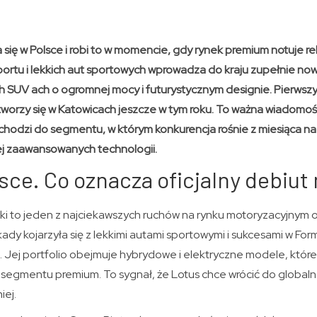
ia się w Polsce i robi to w momencie, gdy rynek premium notuje r
ortu i lekkich aut sportowych wprowadza do kraju zupełnie now
 SUV ach o ogromnej mocy i futurystycznym designie. Pierwszy s
tworzy się w Katowicach jeszcze w tym roku. To ważna wiadomość
hodzi do segmentu, w którym konkurencja rośnie z miesiąca na m
ej zaawansowanych technologii.
sce. Co oznacza oficjalny debiut
ki to jeden z najciekawszych ruchów na rynku motoryzacyjnym o
ady kojarzyła się z lekkimi autami sportowymi i sukcesami w Form
. Jej portfolio obejmuje hybrydowe i elektryczne modele, któr
segmentu premium. To sygnał, że Lotus chce wrócić do globalne
iej.