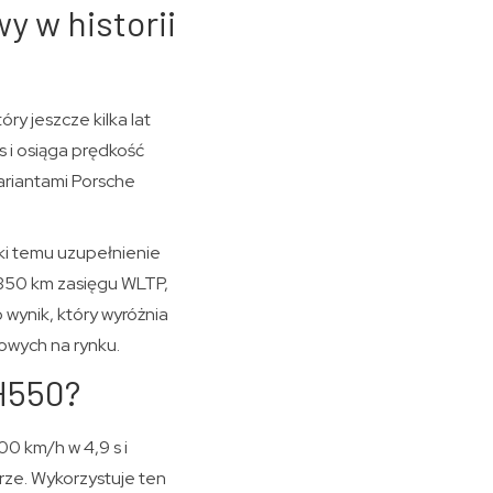
y w historii
ry jeszcze kilka lat
 i osiąga prędkość
ariantami Porsche
ęki temu uzupełnienie
 350 km zasięgu WLTP,
 wynik, który wyróżnia
dowych na rynku.
 H550?
0 km/h w 4,9 s i
rze. Wykorzystuje ten