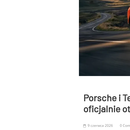
Porsche i T
oficjalnie 
9 czerwca 2026
0 Co