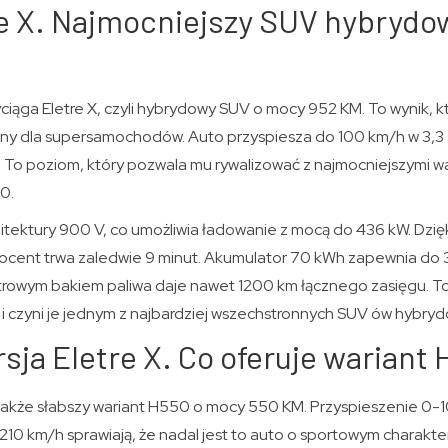
e X. Najmocniejszy SUV hybrydow
iąga Eletre X, czyli hybrydowy SUV o mocy 952 KM. To wynik, któ
y dla supersamochodów. Auto przyspiesza do 100 km/h w 3,3 s
To poziom, który pozwala mu rywalizować z najmocniejszymi w
0.
chitektury 900 V, co umożliwia ładowanie z mocą do 436 kW. Dzi
rocent trwa zaledwie 9 minut. Akumulator 70 kWh zapewnia do
itrowym bakiem paliwa daje nawet 1200 km łącznego zasięgu. To
i i czyni je jednym z najbardziej wszechstronnych SUV ów hybry
sja Eletre X. Co oferuje wariant
 także słabszy wariant H550 o mocy 550 KM. Przyspieszenie 0-10
10 km/h sprawiają, że nadal jest to auto o sportowym charakte