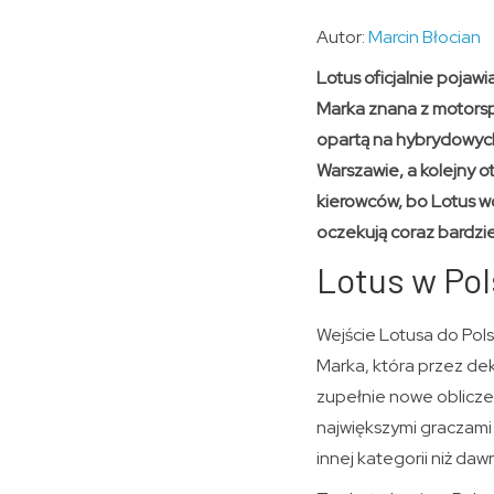
Autor:
Marcin Błocian
Lotus oficjalnie pojaw
Marka znana z motorsp
opartą na hybrydowych
Warszawie, a kolejny o
kierowców, bo Lotus wc
oczekują coraz bardzi
Lotus w Pol
Wejście Lotusa do Pols
Marka, która przez dek
zupełnie nowe oblicze
największymi graczami 
innej kategorii niż dawn