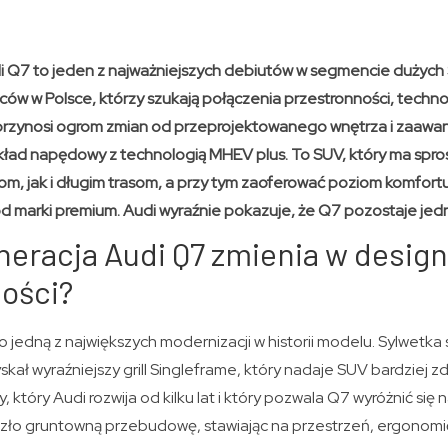
i Q7 to jeden z najważniejszych debiutów w segmencie dużyc
ców w Polsce, którzy szukają połączenia przestronności, techn
rzynosi ogrom zmian od przeprojektowanego wnętrza i zaaw
kład napędowy z technologią MHEV plus. To SUV, który ma spr
, jak i długim trasom, a przy tym zaoferować poziom komfortu 
d marki premium. Audi wyraźnie pokazuje, że Q7 pozostaje jednym
eracja Audi Q7 zmienia w designi
ości?
jedną z największych modernizacji w historii modelu. Sylwetka s
skał wyraźniejszy grill Singleframe, który nadaje SUV bardziej
, który Audi rozwija od kilku lat i który pozwala Q7 wyróżnić się n
zło gruntowną przebudowę, stawiając na przestrzeń, ergonom