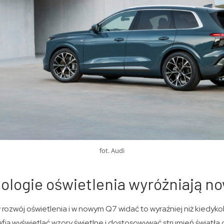
fot. Audi
ologie oświetlenia wyróżniają n
w rozwój oświetlenia i w nowym Q7 widać to wyraźniej niż kiedyko
rafią wyświetlać wzory świetlne i dostosowywać strumień światła 