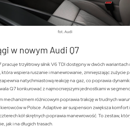
fot. Audi
ągi w nowym Audi Q7
racuje trzylitrowy silnik V6 TDI dostępny w dwóch wariantach 
 która wspiera ruszanie i manewrowanie, zmniejszając zużycie p
 zapewnia natychmiastową reakcję na gaz, co poprawia dynamikę
zwala Q7 konkurować z najmocniejszymi jednostkami w segmenc
m mechanizmem różnicowym poprawia trakcję w trudnych warunk
kierowców w Polsce. Adaptive air suspension zwiększa komfort i 
czterech kół skrętnych poprawia manewrowość. To zestaw, który
, jak i na długich trasach.