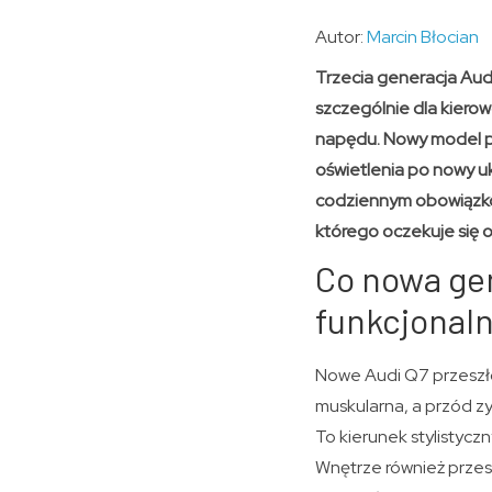
Autor:
Marcin Błocian
Trzecia generacja Aud
szczególnie dla kierow
napędu. Nowy model p
oświetlenia po nowy u
codziennym obowiązkom
którego oczekuje się o
Co nowa gen
funkcjonaln
Nowe Audi Q7 przeszło 
muskularna, a przód zy
To kierunek stylistyczny
Wnętrze również przes