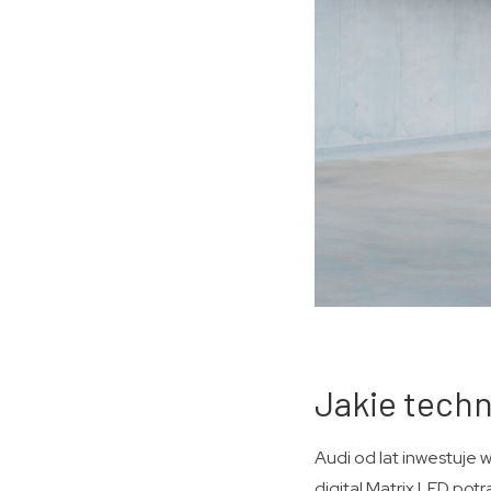
Jakie techn
Audi od lat inwestuje 
digital Matrix LED pot