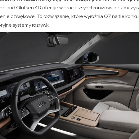
g and Olufsen 4D oferuje wibracje zsynchronizowane z muzyką
ie dźwiękowe. To rozwiązanie, które wyróżnia Q7 na tle konkure
oryjne systemy rozrywki.