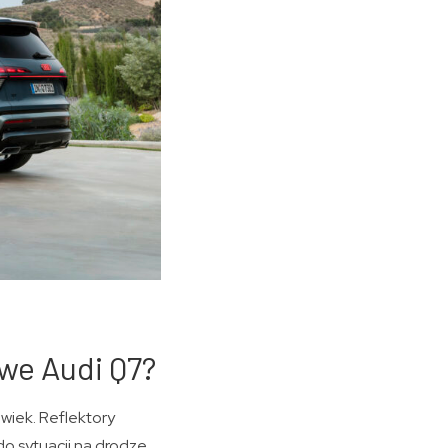
owe Audi Q7?
lwiek. Reflektory
do sytuacji na drodze.