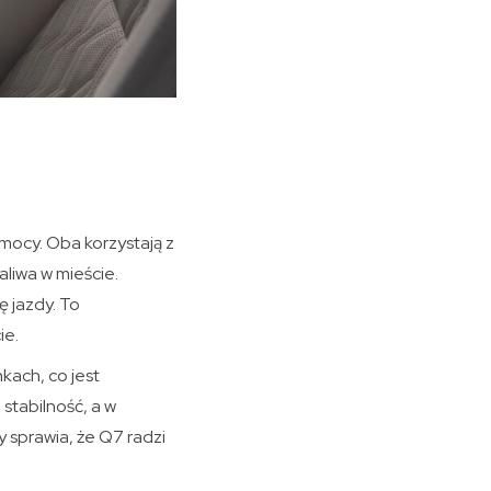
mocy. Oba korzystają z
aliwa w mieście.
 jazdy. To
ie.
ach, co jest
stabilność, a w
 sprawia, że Q7 radzi