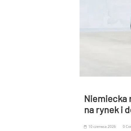
Niemiecka 
na rynek i d
10 czerwca 2026
0 C