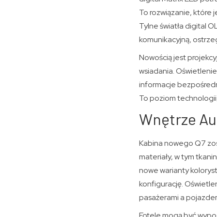
To rozwiązanie, które 
Tylne światła digital O
komunikacyjną, ostrze
Nowością jest projekcy
wsiadania. Oświetlenie
informacje bezpośredn
To poziom technologii
Wnętrze Aud
Kabina nowego Q7 zost
materiały, w tym tkani
nowe warianty koloryst
konfigurację. Oświetl
pasażerami a pojazde
Fotele mogą być wypos