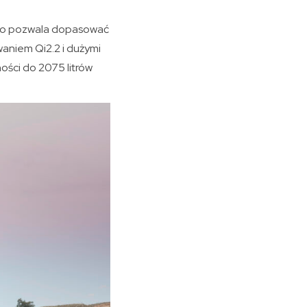
, co pozwala dopasować
waniem Qi2.2 i dużymi
ści do 2075 litrów