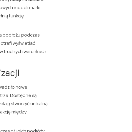
sowych modeli marki.
łnią funkcję
 na podłożu podczas
otrafi wyświetlać
 w trudnych warunkach.
zacji
owadziło nowe
ętrza. Dostępne są
alają stworzyć unikalną
rakcję między
czas długich podróży.