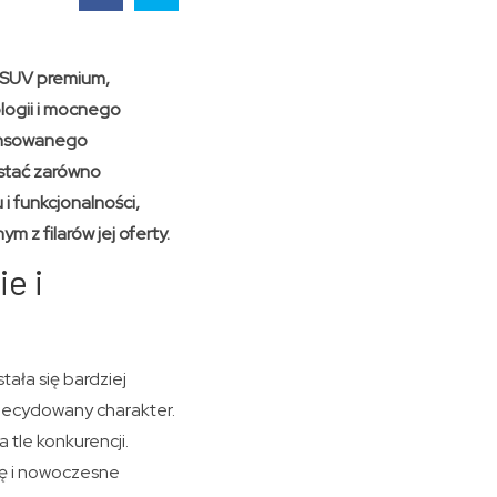
h SUV premium,
ologii i mocnego
ansowanego
ostać zarówno
i funkcjonalności,
 z filarów jej oferty.
e i
tała się bardziej
 zdecydowany charakter.
a tle konkurencji.
ię i nowoczesne