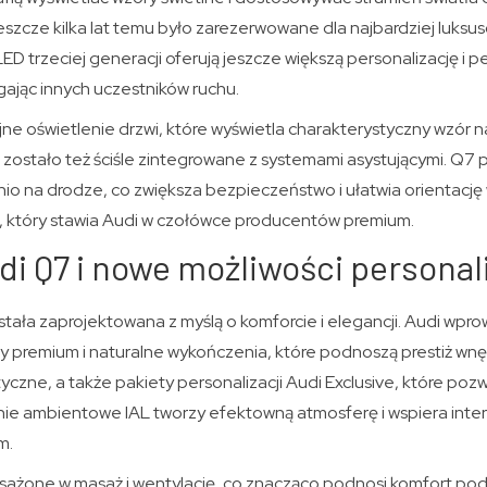
jeszcze kilka lat temu było zarezerwowane dla najbardziej luksu
LED trzeciej generacji oferują jeszcze większą personalizację i pe
gając innych uczestników ruchu.
jne oświetlenie drzwi, które wyświetla charakterystyczny wzór
 zostało też ściśle zintegrowane z systemami asystującymi. Q7 p
io na drodze, co zwiększa bezpieczeństwo i ułatwia orientację
, który stawia Audi w czołówce producentów premium.
i Q7 i nowe możliwości personali
ała zaprojektowana z myślą o komforcie i elegancji. Audi wpr
ny premium i naturalne wykończenia, które podnoszą prestiż wn
yczne, a także pakiety personalizacji Audi Exclusive, które pozw
enie ambientowe IAL tworzy efektowną atmosferę i wspiera inte
m.
ażone w masaż i wentylację, co znacząco podnosi komfort pod