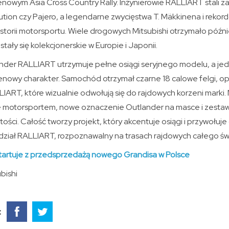
renowym Asia Cross Country Rally. Inżynierowie RALLIART stali z
ution czy Pajero, a legendarne zwycięstwa T. Mäkkinena i rekor
istorii motorsportu. Wiele drogowych Mitsubishi otrzymało póź
tały się kolekcjonerskie w Europie i Japonii.
der RALLIART utrzymuje pełne osiągi seryjnego modelu, a je
erenowy charakter. Samochód otrzymał czarne 18 calowe felgi, 
IART, które wizualnie odwołują się do rajdowych korzeni marki.
ane motorsportem, nowe oznaczenie Outlander na masce i zestaw
ości. Całość tworzy projekt, który akcentuje osiągi i przywołuje
dział RALLIART, rozpoznawalny na trasach rajdowych całego św
startuje z przedsprzedażą nowego Grandisa w Polsce
bishi
: