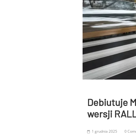
Debiutuje M
wersji RAL
1 grudnia 2025
0 Com