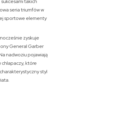
a sukcesami takich
dowa seria triumfów w
niej sportowe elementy
dnocześnie zyskuje
opony General Garber
 Na nadwoziu pojawiają
 chlapaczy, które
 charakterystyczny styl
iata.