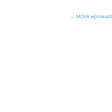
←
MOVA wprowadza sz