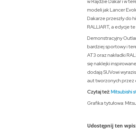
w Rajdzie Dakar i w te
modeli jak Lancer Evol
Dakarze przeszły do h
RALLIART, a edycje te s
Demonstracyjny Outlan
bardziej sportowy i t
AT3 oraz nakładki RALL
się naklejki inspirow
dodają SUVowi wyrazist
aut tworzonych przez 
Czytaj też:
Mitsubishi 
Grafika tytułowa: Mitsu
Udostępnij ten wpis