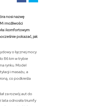
óra nosi nazwę
M i możliwości
ła i komfortowym
ocześnie pokazać, jak
rydowy o łącznej mocy
do 86 km w trybie
 na rynku. Model
lacji i masażu, a
roną, co podkreśla
ał za rozwój aut do
 lata odnosiła triumfy