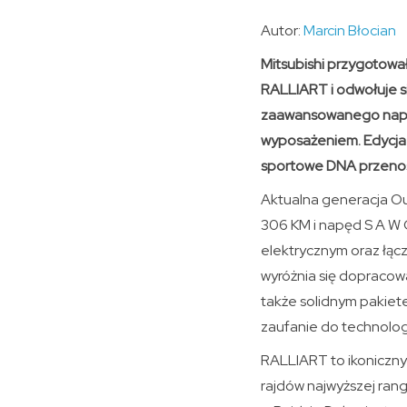
Autor:
Marcin Błocian
Mitsubishi przygotowa
RALLIART i odwołuje s
zaawansowanego napęd
wyposażeniem. Edycja 
sportowe DNA przenosi
Aktualna generacja Ou
306 KM i napęd S A W C
elektrycznym oraz łącz
wyróżnia się dopracowa
także solidnym pakiet
zaufanie do technologi
RALLIART to ikoniczny 
rajdów najwyższej rang