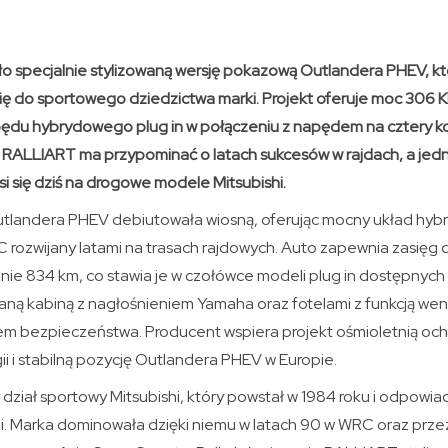
ło specjalnie stylizowaną wersję pokazową Outlandera PHEV, kt
ię do sportowego dziedzictwa marki. Projekt oferuje moc 306 K
u hybrydowego plug in w połączeniu z napędem na cztery ko
RALLIART ma przypominać o latach sukcesów w rajdach, a jedn
 się dziś na drogowe modele Mitsubishi.
tlandera PHEV debiutowała wiosną, oferując mocny układ hyb
 rozwijany latami na trasach rajdowych. Auto zapewnia zasięg 
nie 834 km, co stawia je w czołówce modeli plug in dostępnych
ną kabiną z nagłośnieniem Yamaha oraz fotelami z funkcją wenty
em bezpieczeństwa. Producent wspiera projekt ośmioletnią och
i i stabilną pozycję Outlandera PHEV w Europie.
dział sportowy Mitsubishi, który powstał w 1984 roku i odpowiad
i. Marka dominowała dzięki niemu w latach 90 w WRC oraz przez