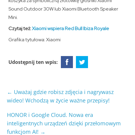
koszyka za symboliczną złotówkę głośniki Xiaomi
Sound Outdoor 30W lub Xiaomi Bluetooth Speaker
Mini.
Czytaj też:
Xiaomi wspiera Red Bull Ibiza Royale
Grafika tytułowa: Xiaomi
Udostępnij ten wpis:
←
Uważaj gdzie robisz zdjęcia i nagrywasz
wideo! Wchodzą w życie ważne przepisy!
HONOR i Google Cloud. Nowa era
inteligentnych urządzeń dzięki przełomowym
funkcjom AI!
→