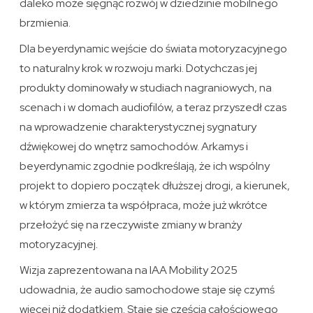
daleko może sięgnąć rozwój w dziedzinie mobilnego
brzmienia.
Dla beyerdynamic wejście do świata motoryzacyjnego
to naturalny krok w rozwoju marki. Dotychczas jej
produkty dominowały w studiach nagraniowych, na
scenach i w domach audiofilów, a teraz przyszedł czas
na wprowadzenie charakterystycznej sygnatury
dźwiękowej do wnętrz samochodów. Arkamys i
beyerdynamic zgodnie podkreślają, że ich wspólny
projekt to dopiero początek dłuższej drogi, a kierunek,
w którym zmierza ta współpraca, może już wkrótce
przełożyć się na rzeczywiste zmiany w branży
motoryzacyjnej.
Wizja zaprezentowana na IAA Mobility 2025
udowadnia, że audio samochodowe staje się czymś
więcej niż dodatkiem. Staje się częścią całościowego