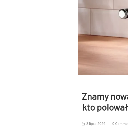
Znamy nową 
kto polował
8 lipca 2026
0 Comme