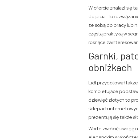
W ofercie znalazł się
do picia. To rozwiązan
ze sobą do pracy lub n
częstą praktyką w se
rosnące zainteresowani
Garnki, pat
obniżkach
Lidl przygotował takż
kompletujące podstawo
dziewięć złotych to 
sklepach internetowyc
prezentują się także s
Warto zwrócić uwagę na
eleganckim wykończenie