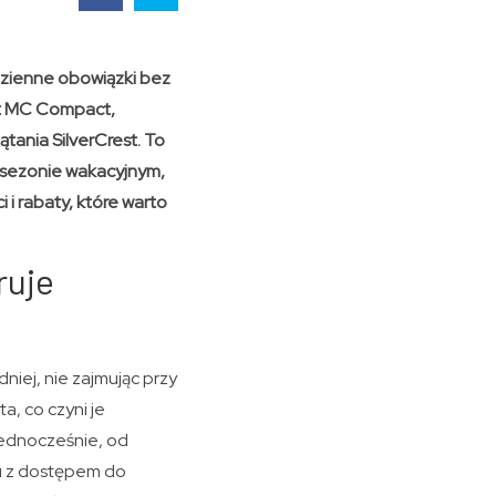
dzienne obowiązki bez
ot MC Compact,
ątania SilverCrest. To
w sezonie wakacyjnym,
i rabaty, które warto
ruje
iej, nie zajmując przy
, co czyni je
 jednocześnie, od
u z dostępem do