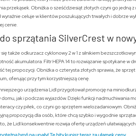
 przekąsek. Obniżka o sześćdziesiąt złotych czyni go jedną z 
idl wyraźnie celuje w klientów poszukujących trwałych i dobrze 
j cenie.
do sprzątania SilverCrest w no
 się także odkurzacz cyklonowy 2 w 1 z silnikiem bezszczotkowy
otność akumulatora. Filtr HEPA 14 to rozwiązanie spotykane w d
ść tej propozycji. Obniżka o czterysta złotych sprawia, że sprz
m, oferując przy tym korzystniejszą cenę.
mniejszego urządzenia Lidl przygotował promocję na miniodkurz
w domu, jak i podczas wyjazdów. Dzięki funkcji nadmuchiwania m
eracy czy piłek, co czyni go sprzętem wielozadaniowym. Obni
cyjną propozycją dla osób, które chcą szybko i wygodnie sprząt
 to, że Lidl konsekwentnie rozwija ofertę urządzeń ułatwiającyc
 potężną broń na upały! Te hity kupisz teraz za ułamek ceny