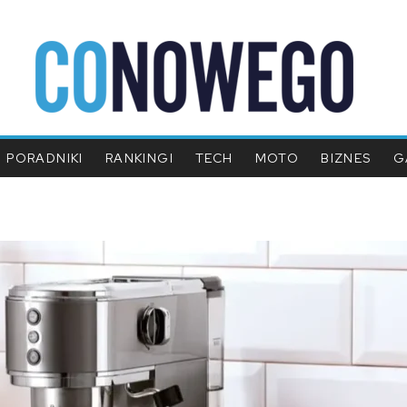
PORADNIKI
RANKINGI
TECH
MOTO
BIZNES
G