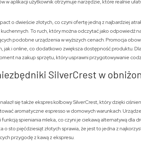
w w aplikacji użytkownik otrzymuje narzędzie, które realnie uła
act o dwieście złotych, co czyni ofertę jedną z najbardziej at
uchennych. To ruch, który można odczytać jako odpowiedź na
jących podobne urządzenia w wyższych cenach. Promocja obow
, jak i online, co dodatkowo zwiększa dostępność produktu. Dl
oment na zakup sprzętu, który usprawni przygotowywanie codz
iezbędniki SilverCrest w obniżo
 znalazł się także ekspres kolbowy SilverCrest, który dzięki ciśni
tować aromatyczne espresso w domowych warunkach. Urządzen
funkcją spieniania mleka, co czyni je ciekawą alternatywą dla d
o sto pięćdziesiąt złotych sprawia, że jest to jedna z najkorzys
cych przygodę z kawą z ekspresu.