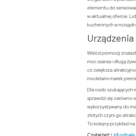
elementu do serwowania
w aktualnej ofercie. L
kuchennych w rozsądne
Urządzenia 
Wśród promocji znalazł
moc ssania i długą żyw
co zwiększa atrakcyjno
modelami marek premiu
Dla osób szukających 
sprawdzi się zarówno 
wykorzystywany do mat
złotych czyni go atrak
To kolejny przykład na
Czytaj też:
Lidl odpala