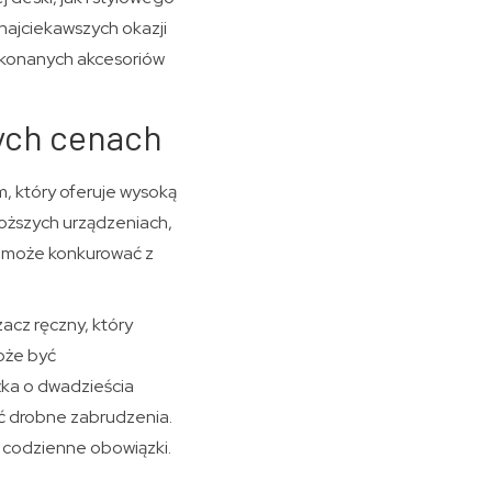
najciekawszych okazji
wykonanych akcesoriów
wych cenach
m, który oferuje wysoką
roższych urządzeniach,
ęt może konkurować z
acz ręczny, który
oże być
żka o dwadzieścia
ać drobne zabrudzenia.
h codzienne obowiązki.