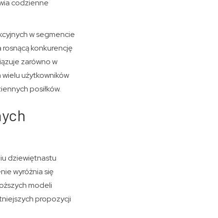
twia codzienne
rakcyjnych w segmencie
 rosnącą konkurencję
iązuje zarówno w
a wielu użytkowników
iennych posiłków.
nych
eniu dziewiętnastu
ie wyróżnia się
roższych modeli
tniejszych propozycji