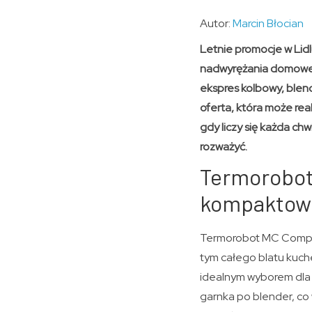
Autor:
Marcin Błocian
Letnie promocje w Lid
nadwyrężania domoweg
ekspres kolbowy, blend
oferta, która może rea
gdy liczy się każda ch
rozważyć.
Termorobot
kompaktowy
Termorobot MC Compact
tym całego blatu kuch
idealnym wyborem dla s
garnka po blender, co