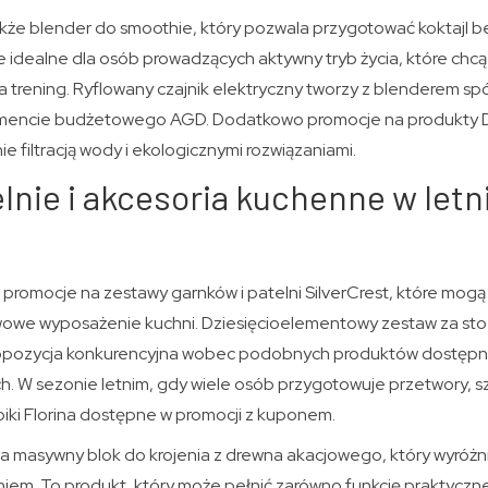
 także blender do smoothie, który pozwala przygotować koktajl
ie idealne dla osób prowadzących aktywny tryb życia, które chc
a trening. Ryflowany czajnik elektryczny tworzy z blenderem spó
gmencie budżetowego AGD. Dodatkowo promocje na produkty Daf
e filtracją wody i ekologicznymi rozwiązaniami.
elnie i akcesoria kuchenne w letn
e promocje na zestawy garnków i patelni SilverCrest, które mog
we wyposażenie kuchni. Dziesięcioelementowy zestaw za sto 
propozycja konkurencyjna wobec podobnych produktów dostępn
h. W sezonie letnim, gdy wiele osób przygotowuje przetwory, sz
łoiki Florina dostępne w promocji z kuponem.
 masywny blok do krojenia z drewna akacjowego, który wyróżnia 
m. To produkt, który może pełnić zarówno funkcję praktycznej 