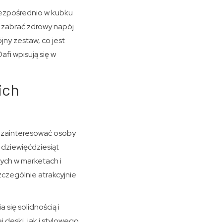
 bezpośrednio w kubku
ą zabrać zdrowy napój
jny zestaw, co jest
i wpisują się w
ich
ą zainteresować osoby
dziewięćdziesiąt
ych w marketach i
czególnie atrakcyjnie
się solidnością i
deski, jak i stylowego