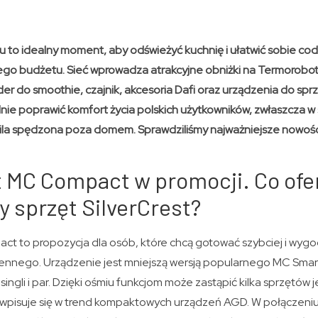
lu to idealny moment, aby odświeżyć kuchnię i ułatwić sobie co
o budżetu. Sieć wprowadza atrakcyjne obniżki na Termorob
er do smoothie, czajnik, akcesoria Dafi oraz urządzenia do sprz
lnie poprawić komfort życia polskich użytkowników, zwłaszcza 
wila spędzona poza domem. Sprawdziliśmy najważniejsze nowości 
 MC Compact w promocji. Co ofe
 sprzęt SilverCrest?
 to propozycja dla osób, które chcą gotować szybciej i wygodn
ennego. Urządzenie jest mniejszą wersją popularnego MC Smarta
ingli i par. Dzięki ośmiu funkcjom może zastąpić kilka sprzętów
 wpisuje się w trend kompaktowych urządzeń AGD. W połączeni