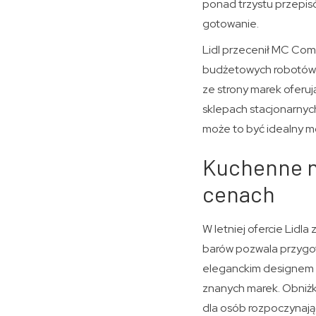
ponad trzystu przepisó
gotowanie.
Lidl przecenił MC Comp
budżetowych robotów k
ze strony marek oferu
sklepach stacjonarnych
może to być idealny m
Kuchenne n
cenach
W letniej ofercie Lidla
barów pozwala przygo
eleganckim designem i 
znanych marek. Obniżka 
dla osób rozpoczynają