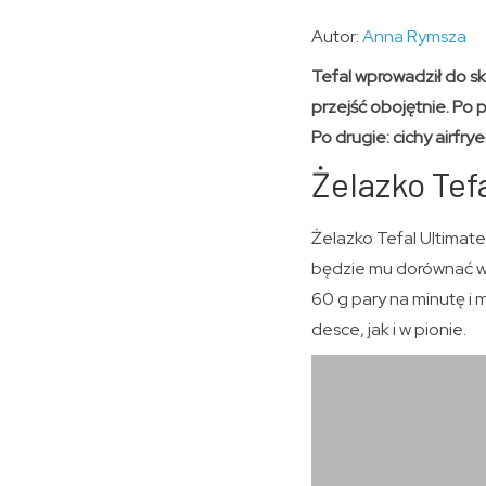
Autor:
Anna Rymsza
Tefal wprowadził do s
przejść obojętnie. Po 
Po drugie: cichy airfry
Żelazko Tef
Żelazko Tefal Ultimat
będzie mu dorównać w 
60 g pary na minutę i
desce, jak i w pionie.