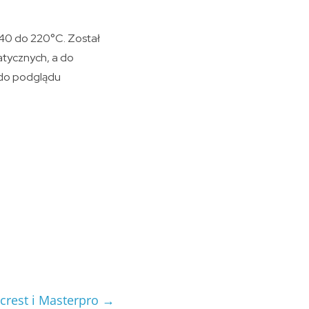
40 do 220°C. Został
tycznych, a do
o do podglądu
crest i Masterpro
→