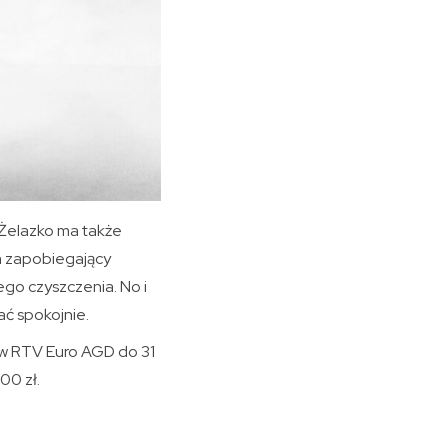
 Żelazko ma także
m zapobiegający
ego czyszczenia. No i
ać spokojnie.
 w RTV Euro AGD do 31
00 zł.