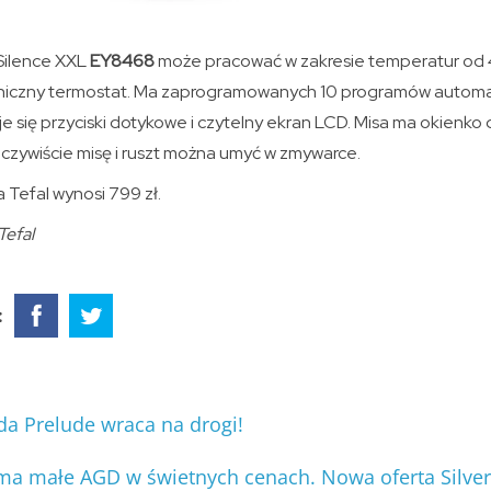
 Silence XXL
EY8468
może pracować w zakresie temperatur od 
niczny termostat. Ma zaprogramowanych 10 programów automa
e się przyciski dotykowe i czytelny ekran LCD. Misa ma okienk
zywiście misę i ruszt można umyć w zmywarce.
 Tefal wynosi 799 zł.
Tefal
:
 Prelude wraca na drogi!
 ma małe AGD w świetnych cenach. Nowa oferta Silver