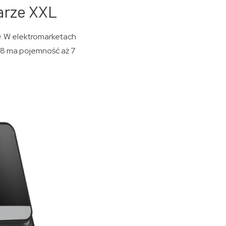
iarze XXL
D. W elektromarketach
468 ma pojemność aż 7