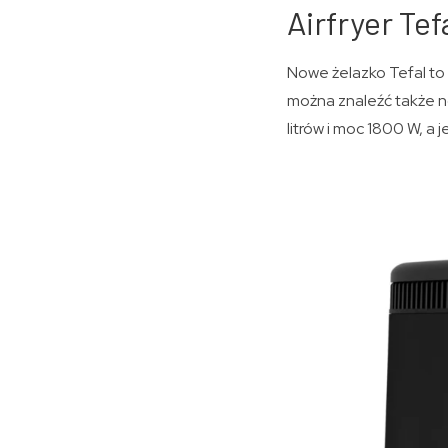
Airfryer Te
Nowe żelazko Tefal to 
można znaleźć także no
litrów i moc 1800 W, a 