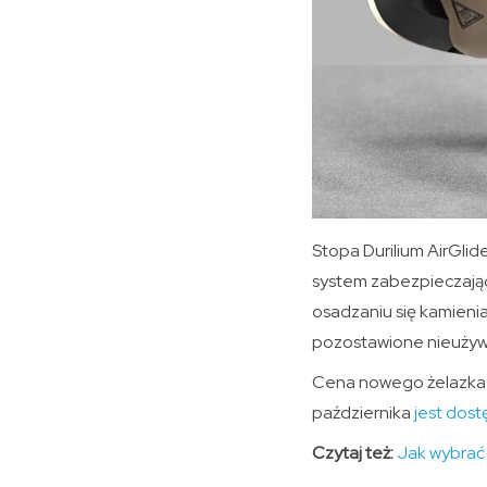
Stopa Durilium AirGlid
system zabezpieczają
osadzaniu się kamienia
pozostawione nieużywa
Cena nowego żelazka T
października
jest dos
Czytaj też:
Jak wybrać 