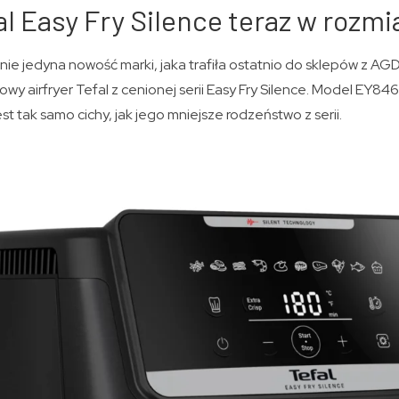
fal Easy Fry Silence teraz w rozm
nie jedyna nowość marki, jaka trafiła ostatnio do sklepów z AG
wy airfryer Tefal z cenionej serii Easy Fry Silence. Model EY8
jest tak samo cichy, jak jego mniejsze rodzeństwo z serii.