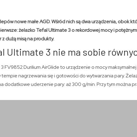
klepów nowe małe AGD. Wśród nich są dwa urządzenia, obok kt
pierwsze: żelazko Tefal Ultimate 3 o rekordowej mocy i potężn
er z dużą misą na produkty.
al Ultimate 3 nie ma sobie równy
e 3 FV9852 Durilium AirGlide to urządzenie o mocy maksymalne
tempie nagrzewania się i gotowości do wytwarzania pary. Żel
 ma dodatkowe uderzenie pary: aż 300 g/min. Przy tym można 