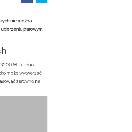
órych nie można
ym uderzeniu parowym.
ch
j 3200 W. Trudno
azko może wytwarzać
prasować zarówno na