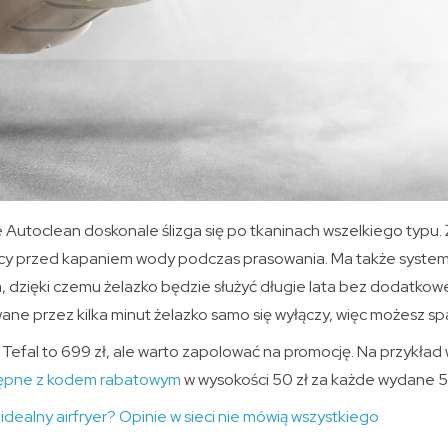
e Autoclean doskonale ślizga się po tkaninach wszelkiego typu.
cy przed kapaniem wody podczas prasowania. Ma także syste
, dzięki czemu żelazko będzie służyć długie lata bez dodatkow
ne przez kilka minut żelazko samo się wyłączy, więc możesz sp
efal to 699 zł, ale warto zapolować na promocję. Na przykład
tępne z kodem rabatowym
w wysokości 50 zł za każde wydane 5
idealny airfryer? Opinie w sieci nie mówią wszystkiego