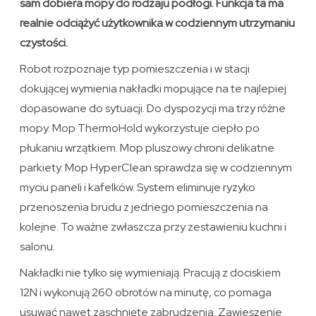
sam dobiera mopy do rodzaju podłogi. Funkcja ta ma
realnie odciążyć użytkownika w codziennym utrzymaniu
czystości.
Robot rozpoznaje typ pomieszczenia i w stacji
dokującej wymienia nakładki mopujące na te najlepiej
dopasowane do sytuacji. Do dyspozycji ma trzy różne
mopy. Mop ThermoHold wykorzystuje ciepło po
płukaniu wrzątkiem. Mop pluszowy chroni delikatne
parkiety. Mop HyperClean sprawdza się w codziennym
myciu paneli i kafelków. System eliminuje ryzyko
przenoszenia brudu z jednego pomieszczenia na
kolejne. To ważne zwłaszcza przy zestawieniu kuchni i
salonu.
Nakładki nie tylko się wymieniają. Pracują z dociskiem
12N i wykonują 260 obrotów na minutę, co pomaga
usuwać nawet zaschnięte zabrudzenia. Zawieszenie