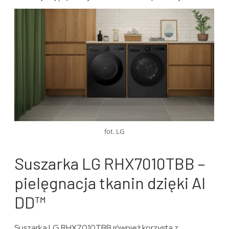
fot. LG
Suszarka LG RHX7010TBB –
pielęgnacja tkanin dzięki AI
DD™
Suszarka LG RHX7010TBB również korzysta z