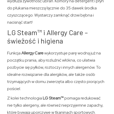
wydłuża żywotność ubrań. Komory na detergent i płyn
do płukania mieszczą łącznie do 35 dawek środka
czyszczącego. Wystarczy zamknąć drzwi bębna i
nacisnąć start!
LG Steam™ i Allergy Care –
świeżość i higiena
Funkcja
Allergy Care
wykorzystuje parę wodną już na
początku prania, aby rozluźnić włókna, co ułatwia
pozbycie się pyłków, roztoczy i innych alergenów. To
idealne rozwiązanie dla alergików, ale także osób
trzymających w domu zwierzęta albo często piorących
pościel.
Z kolei technologia
LG Steam™
pomaga redukować
nie tylko alergeny, ale również nieprzyjemne zapachy,
które bywają uporczywe w tkaninach sportowych.