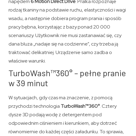
napędem
6 Motion Direct Drive
. Pralka rozpoznaje
rodzaj tkaniny na podstawie ruchu, elastyczności i wagi
wsadu, a następnie dobiera program prania i sposób
pracy bębna, korzystając z bazy ponad 20 000
scenariuszy. Użytkownik nie musi zastanawiać się, czy
dana bluza „nadaje się na codzienne”, czy trzeba ją
traktować delikatniej. Urządzenie samo zadba o
właściwe warunki.
TurboWash™360° – pełne pranie
w 39 minut
W sytuacjach, gdy czas ma znaczenie, z pomocą
przychodzi technologia
TurboWash™360°
. Cztery
dysze 3D podają wodę z detergentem pod
odpowiednim ciśnieniem i kierunkiem, aby dotrzeć
równomiernie do każdej części załadunku. To sprawia,