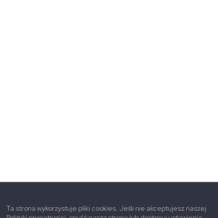
Ta strona wykorzystuje pliki cookies. Jeśli nie akceptujesz naszej
Polityki prywatności, opuść naszą stronę lub dostosuj ustawienia