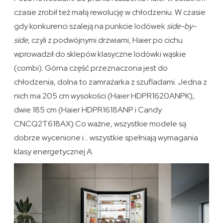
czasie zrobił też małą rewolucję w chłodzeniu. W czasie
gdy konkurenci szaleją na punkcie lodówek
side-by-
side
, czyli z podwójnymi drzwiami, Haier po cichu
wprowadził do sklepów klasyczne lodówki wąskie
(combi). Górna część przeznaczona jest do
chłodzenia, dolna to zamrażarka z szufladami. Jedna z
nich ma 205 cm wysokości (Haier HDPR1620ANPK),
dwie 185 cm (Haier HDPR1618ANP i Candy
CNCQ2T618AX) Co ważne, wszystkie modele są
dobrze wycenione i… wszystkie spełniają wymagania
klasy energetycznej A.