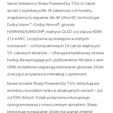
Same telewizory Sharp Powered by TiVo to także
sprzęt z wysokiej półki. W zależności od modelu,
znajdziemy tu wsparcie dla 4K Ultra HD, technologie
Dolby Vision™ i Dolby Atmos®, głośniki
HARMAN/KARDON®, matryce QLED czy złącza HDMI
2.1 z eARC. Urządzenia są dostępne w różnych
rozmiarach – od kompaktowych 24 cali do większych
55-calowych ekranów – i oferują kompleksowy zestaw
funkcji dla wymagających użytkowników. Modele z serii
GM6 dodatkowo wspierają sterowanie głosowe, które
znacząco przyspiesza interakcję z systemem.
Nowe modele Sharp Powered by TiVo debiutują we
wrześniu na polskim rynku w atrakcyjnych cenach – już
od 599 złotych. Dzięki połączeniu intuicyjnego
oprogramowania z nowoczesnym sprzętem, Sharp
proponuje rozwiązanie, które ma szansę zmienić