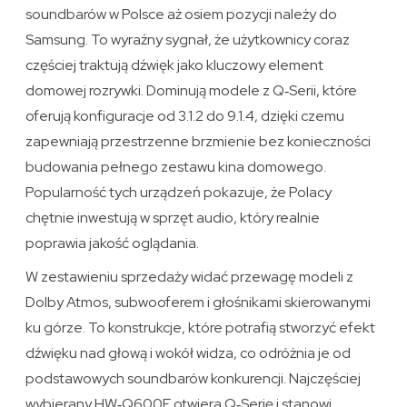
soundbarów w Polsce aż osiem pozycji należy do
Samsung. To wyraźny sygnał, że użytkownicy coraz
częściej traktują dźwięk jako kluczowy element
domowej rozrywki. Dominują modele z Q‑Serii, które
oferują konfiguracje od 3.1.2 do 9.1.4, dzięki czemu
zapewniają przestrzenne brzmienie bez konieczności
budowania pełnego zestawu kina domowego.
Popularność tych urządzeń pokazuje, że Polacy
chętnie inwestują w sprzęt audio, który realnie
poprawia jakość oglądania.
W zestawieniu sprzedaży widać przewagę modeli z
Dolby Atmos, subwooferem i głośnikami skierowanymi
ku górze. To konstrukcje, które potrafią stworzyć efekt
dźwięku nad głową i wokół widza, co odróżnia je od
podstawowych soundbarów konkurencji. Najczęściej
wybierany HW‑Q600F otwiera Q‑Serię i stanowi