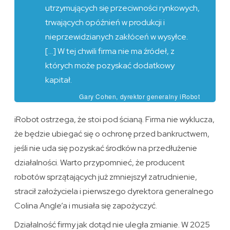
utrzymujących się przeciwności rynkowych,
trwających opóźnień w produkcji i
nieprzewidzianych zakłóceń w wysyłce.
[…] W tej chwili firma nie ma źródeł, z
których może pozyskać dodatkowy
kapitał.
Gary Cohen, dyrektor generalny iRobot
iRobot ostrzega, że stoi pod ścianą. Firma nie wyklucza,
że będzie ubiegać się o ochronę przed bankructwem,
jeśli nie uda się pozyskać środków na przedłużenie
działalności. Warto przypomnieć, że producent
robotów sprzątających już zmniejszył zatrudnienie,
stracił założyciela i pierwszego dyrektora generalnego
Colina Angle’a i musiała się zapożyczyć.
Działalność firmy jak dotąd nie uległa zmianie. W 2025