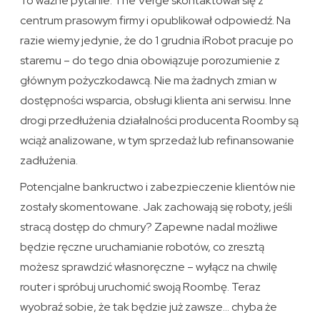
To ważne pytanie. The Verge skontaktował się z
centrum prasowym firmy i opublikował odpowiedź. Na
razie wiemy jedynie, że do 1 grudnia iRobot pracuje po
staremu – do tego dnia obowiązuje porozumienie z
głównym pożyczkodawcą. Nie ma żadnych zmian w
dostępności wsparcia, obsługi klienta ani serwisu. Inne
drogi przedłużenia działalności producenta Roomby są
wciąż analizowane, w tym sprzedaż lub refinansowanie
zadłużenia.
Potencjalne bankructwo i zabezpieczenie klientów nie
zostały skomentowane. Jak zachowają się roboty, jeśli
stracą dostęp do chmury? Zapewne nadal możliwe
będzie ręczne uruchamianie robotów, co zresztą
możesz sprawdzić własnoręczne – wyłącz na chwilę
router i spróbuj uruchomić swoją Roombę. Teraz
wyobraź sobie, że tak będzie już zawsze… chyba że