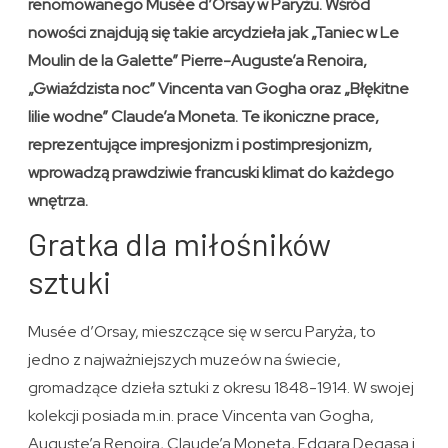
renomowanego Musée d’Orsay w Paryżu. Wśród
nowości znajdują się takie arcydzieła jak „Taniec w Le
Moulin de la Galette” Pierre-Auguste’a Renoira,
„Gwiaździsta noc” Vincenta van Gogha oraz „Błękitne
lilie wodne” Claude’a Moneta. Te ikoniczne prace,
reprezentujące impresjonizm i postimpresjonizm,
wprowadzą prawdziwie francuski klimat do każdego
wnętrza.
Gratka dla miłośników
sztuki
Musée d’Orsay, mieszczące się w sercu Paryża, to
jedno z najważniejszych muzeów na świecie,
gromadzące dzieła sztuki z okresu 1848-1914. W swojej
kolekcji posiada m.in. prace Vincenta van Gogha,
Auguste’a Renoira, Claude’a Moneta, Edgara Degasa i