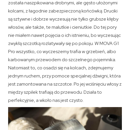
została naszpikowana drobnymi, ale gęsto ułożonymi
kolcami, z łagodnie zabezpieczoną końcówką. Druciki
są sztywne i dobrze wyczesują nie tylko grubsze kłęby
włosów, ale także, te malutkie i cieniutkie. Do tej pory
nie miałem nawet pojęcia o ich istnieniu, bo wyczesując
zwykłą szczotką rozlatywały się po pokoju. W MOVA G1
Pro wszystko, co wyczeszemy trafia w grzebień, albo
karbowanym przewodem do szczelnego pojemnika.
Natomiast to, co osadzi się na kolcach, zdejmujemy
jednym ruchem, przy pomoce specjalnej dźwigni, która
jest zamontowana na szczotce. Po jej wciśnięciu włosy z
między szpilek trafiają do przewodu. Działa to
perfekcyjnie, a wkoło nas jest czysto.