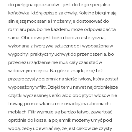
do pielęgnacji pazurków – jest do tego specjalna
końcówka, którą opisze za chwilę. Kolejne biegi mają
silniejszą moc ssania i możemy je dostosować do
rozmiaru psa, bo nie każdemu może odpowiadać ta
sama. Obudowa jest biała i bardzo estetyczna,
wykonana z tworzywa sztucznego i wyposażona w
wygodny i praktyczny uchwyt do przenoszenia, bo
przecież urządzenie nie musi cały czas stać w
widocznym miejscu. Na górze znajduje się też
przezroczysty pojemnik na sierść i włosy, który został
wyposażony w filtr. Dzięki temu nawet najdrobniejsze
cząstki wyczesanej sierści albo obciętych włosów nie
fruwają po mieszkaniu i nie osiadają na ubraniach i
meblach. Filtr wyjmuje się bardzo łatwo, zawartość
opróżnia do kosza, a pojemnik możemy umyć pod
wodą, żeby upewniać się, że jest całkowicie czysty.