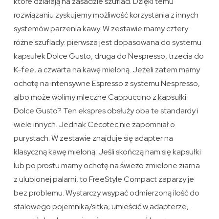
które działają na zasadzie szuflad. Dzięki temu
rozwiązaniu zyskujemy możliwość korzystania z innych
systemów parzenia kawy. W zestawie mamy cztery
różne szuflady: pierwsza jest dopasowana do systemu
kapsułek Dolce Gusto, druga do Nespresso, trzecia do
K-fee, a czwarta na kawę mieloną. Jeżeli zatem mamy
ochotę na intensywne Espresso z systemu Nespresso,
albo może wolimy mleczne Cappuccino z kapsułki
Dolce Gusto? Ten ekspres obsłuży oba te standardy i
wiele innych. Jednak Cecotec nie zapomniał o
purystach. W zestawie znajduje się adapter na
klasyczną kawę mieloną. Jeśli skończą nam się kapsułki
lub po prostu mamy ochotę na świeżo zmielone ziarna
z ulubionej palarni, to FreeStyle Compact zaparzy je
bez problemu. Wystarczy wsypać odmierzoną ilość do
stalowego pojemnika/sitka, umieścić w adapterze,