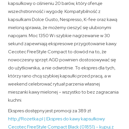
kapsułkowy o ciśnieniu 20 barów, który oferuje
wszechstronność i wygodę. Kompatybilność z
kapsułkami Dolce Gusto, Nespresso, K-fee oraz kawą
mieloną sprawia, że możemy cieszyć się ulubionymi
napojami. Moc 1350 W i szybkie nagrzewanie w 30
sekund zapewniają ekspresowe przygotowanie kawy.
Cecotec FreeStyle Compact to dowód na to, że
nowoczesny sprzęt AGD powinien dostosowywać się
do użytkownika, a nie odwrotnie. To ekspres dla tych,
którzy rano chcą szybkiej kapsułki przed pracą, a w
weekend celebrować rytuał parzenia własnej
mieszanki kawy mielonej – wszystko to bez zagracania
kuchni.
Ekspres dostępny jest promocji za 389 zł:
http://Rozetka.pl | Ekspres do kawy kapsułkowy
Cecotec FreeStyle Compact Black (01851) – kupuj z